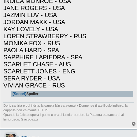
INDICA MONROE - USA
JANE ROGERS - USA
JAZMIN LUV - USA
JORDAN MAXX - USA
KAY LOVELY - USA
LOREN STRAWBERRY - RUS
MONIKA FOX - RUS
PAOLA HARD - SPA
SAPPHIRE LAPIEDRA - SPA
SCARLET CHASE - AUS
SCARLETT JONES - ENG
SERA RYDER - USA
VIVIAN GRACE - RUS
[Scopri]
Spoiler
Dòni, sa tirìa e cul indrìa, la capela la'n va avantei / Donne, se tirate il culo indietro, la
cappella non va avanti. BITLIS
Quando la fatica supera il gusto e ora di lasciar perdere la Patacca e attaccarsi al
lambrusco. Giacobazzi