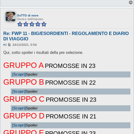
SoTTO di nove
Storico dell'impulso
Re: FWP 11 - BIG/ESORDIENTI - REGOLAMENTO E DIARIO
DI VIAGGIO
M
#2
24/12/2021, 0:54
e
s
Qui, sotto spoiler i risultati della pre selezione.
s
a
GRUPPO A
g
PROMOSSE IN 23
g
i
o
[Scopri]
Spoiler
GRUPPO B
PROMOSSE IN 22
[Scopri]
Spoiler
GRUPPO C
PROMOSSE IN 23
[Scopri]
Spoiler
GRUPPO D
PROMOSSE IN 21
[Scopri]
Spoiler
GRUPPO E
PROMOSSE IN 23