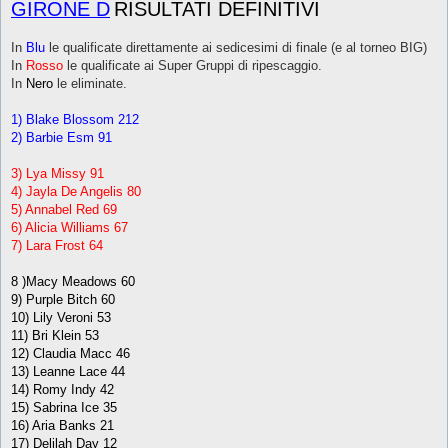
GIRONE D
RISULTATI DEFINITIVI
In
Blu
le qualificate direttamente ai sedicesimi di finale (e al torneo BIG)
In
Rosso
le qualificate ai Super Gruppi di ripescaggio.
In
Nero
le eliminate.
1) Blake Blossom 212
2) Barbie Esm 91
3) Lya Missy 91
4) Jayla De Angelis 80
5) Annabel Red 69
6) Alicia Williams 67
7) Lara Frost 64
8 )Macy Meadows 60
9) Purple Bitch 60
10) Lily Veroni 53
11) Bri Klein 53
12) Claudia Macc 46
13) Leanne Lace 44
14) Romy Indy 42
15) Sabrina Ice 35
16) Aria Banks 21
17) Delilah Day 12