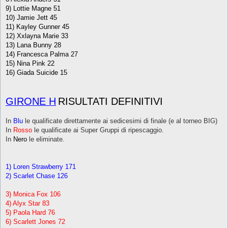
9) Lottie Magne 51
10) Jamie Jett 45
11) Kayley Gunner 45
12) Xxlayna Marie 33
13) Lana Bunny 28
14) Francesca Palma 27
15) Nina Pink 22
16) Giada Suicide 15
GIRONE H
RISULTATI DEFINITIVI
In
Blu
le qualificate direttamente ai sedicesimi di finale (e al torneo BIG)
In
Rosso
le qualificate ai Super Gruppi di ripescaggio.
In
Nero
le eliminate.
1) Loren Strawberry 171
2) Scarlet Chase 126
3) Monica Fox 106
4) Alyx Star 83
5) Paola Hard 76
6) Scarlett Jones 72