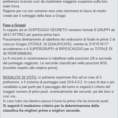
preferenze ricevuto così da mantenere maggiore suspense sulla loro
reale forza.
Ragione per cui non verranno rese note nemmeno le fasce di merito
create per il sorteggio della fase a Gruppi.
Fase a Gruppi
In seguito ad un SORTEGGIO SEGRETO verranno formati 8 GRUPPI da
16/17 ATTRICI per questa prima fase.
Passeranno direttamente al tabellone dei sedicesimi di finale le prime 2 di
ciascun Gruppo (TOTALE 16 QUALIFICATE), mentre le 3°/4°/5°/6°/7°
accederanno a 4 SUPERGRUPPI di RIPESCAGGIO per un TOTALE DI
40 PERFORMERS.
Le 8 vincenti si sistemeranno in tabellone nelle posizioni 1/8 a seconda
del punteggio raggiunto. Le seconde classificate nelle posizioni 9/16.
(invertite rispetto alle relative prime)
MODALITA' DI VOTO:
si potranno esprimere fino ad un max di 5
preferenze, e il sistema di punteggio sarà 10-6-4-3-2. In caso di due o più
candidate a pari punti per il passaggio del turno si seguirà il criterio del
maggior numero di primi posti, eventualmente dei secondi, poi dei terzi e
così via...
In caso tutto sia identico passa il turno la prima che ha ricevuto punti.
Si seguirà il medesimo criterio per la determinazione della
classifica fra migliori prime e migliori seconde.