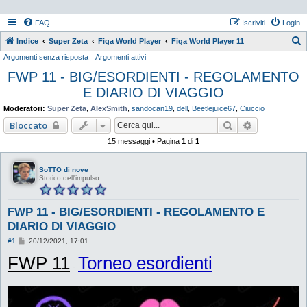
FAQ
Iscriviti
Login
Indice
Super Zeta
Figa World Player
Figa World Player 11
Argomenti senza risposta
Argomenti attivi
e
FWP 11 - BIG/ESORDIENTI - REGOLAMENTO
r
E DIARIO DI VIAGGIO
c
a
Moderatori:
Super Zeta
,
AlexSmith
,
sandocan19
,
dell
,
Beetlejuice67
,
Ciuccio
Cerca
Ricerca ava
Bloccato
15 messaggi • Pagina
1
di
1
SoTTO di nove
Storico dell'impulso
FWP 11 - BIG/ESORDIENTI - REGOLAMENTO E
DIARIO DI VIAGGIO
M
#1
20/12/2021, 17:01
e
FWP 11
s
Torneo esordienti
s
-
a
g
g
i
o