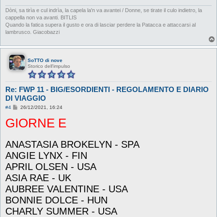
Dòni, sa tirìa e cul indrìa, la capela la'n va avantei / Donne, se tirate il culo indietro, la
cappella non va avanti. BITLIS
Quando la fatica supera il gusto e ora di lasciar perdere la Patacca e attaccarsi al
lambrusco. Giacobazzi
SoTTO di nove
Storico dell'impulso
Re: FWP 11 - BIG/ESORDIENTI - REGOLAMENTO E DIARIO
DI VIAGGIO
M
#4
26/12/2021, 16:24
e
GIORNE E
s
s
a
g
ANASTASIA BROKELYN - SPA
g
i
ANGIE LYNX - FIN
o
APRIL OLSEN - USA
ASIA RAE - UK
AUBREE VALENTINE - USA
BONNIE DOLCE - HUN
CHARLY SUMMER - USA