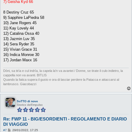
7) Geisha Kyd 66
8 Destiny Cruz 65
9) Sapphire LaPiedra 58
10) Jane Rogers 45
11) Kay Lovely 44
12) Catalina Ossa 40
13) Jazmin Luv 35
14) Sera Ryder 35
15) Vivian Grace 31
16) Indica Monroe 30
17) Jordan Maxx 16
Dòni, sa tirìa e cul indrìa, la capela la'n va avantei / Donne, se tirate il culo indietro, la
cappella non va avanti. BITLIS
Quando la fatica supera il gusto e ora di lasciar perdere la Patacca e attaccarsi al
lambrusco. Giacobazzi
SoTTO di nove
Storico dell'impulso
Re: FWP 11 - BIG/ESORDIENTI - REGOLAMENTO E DIARIO
DI VIAGGIO
M
#7
29/01/2022, 17:25