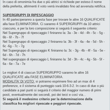
In caso di omonimia fra due o più attrici si richiede per esteso il nome
della preferita, altrimenti il voto verrà invalidato fino ad avvenuta rettifica.
SUPERGRUPPI DI RIPESCAGGIO
In 40 parteciperanno a questa fase per trovare le altre 16 QUALIFICATE
alla fase ELIMINATORIA. Ci saranno 4 SUPERGRUPPI da 10 attrici
ciascuno, e per la loro composizione si seguirà il seguente criterio:
Nel Supergruppo di ripescaggio I finiranno la: 3a - 3e - 4d - 4h - 5c - 5g -
6b - 6f - 7b - 7f
Nel Supergruppo di ripescaggio J finiranno la: 3b - 3f - 4a - 4e - 5d - 5h -
6c -6g - 7c - 7g
Nel Supergruppo di ripescaggio K finiranno la: 3c - 3g - 4b - 4f - 5a - 5e -
6d - 6h - 7d - 7h
Nel supergruppo di ripescaggio L finiranno la: 3d - 3h - 4c - 4g - 5b - 5f -
6a - 6e - 7a - 7e
Le migliori 4 di ciascun SUPERGRUPPO saranno le altre 16
QUALIFICATE alla FASE ELIMINATORIA.
MODALITA' DI VOTO:
si potranno esprimere fino ad un max di 4
preferenze, e il sistema di punteggio sarà 10-6-3-2. In caso di due o più
candidate a pari punti si seguirà il criterio del maggior numero di primi
posti, eventualmente dei secondi, poi dei terzi e così via...
Si seguirà il medesimo criterio per la determinazione della
classifica fra migliori ripescate e peggiori ripescate.