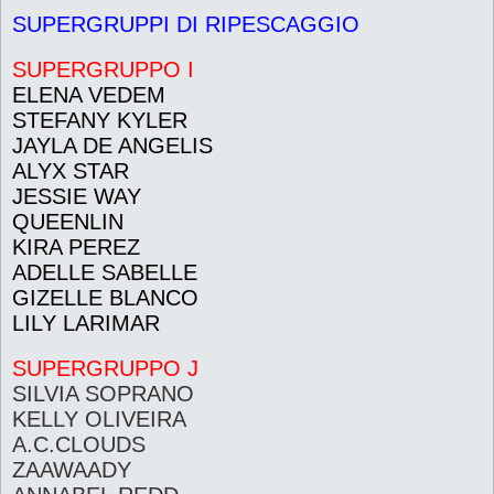
e
SUPERGRUPPI DI RIPESCAGGIO
s
s
a
g
SUPERGRUPPO I
g
i
ELENA VEDEM
o
STEFANY KYLER
JAYLA DE ANGELIS
ALYX STAR
JESSIE WAY
QUEENLIN
KIRA PEREZ
ADELLE SABELLE
GIZELLE BLANCO
LILY LARIMAR
SUPERGRUPPO J
SILVIA SOPRANO
KELLY OLIVEIRA
A.C.CLOUDS
ZAAWAADY