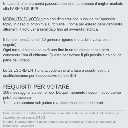
In caso di ulteriore parità passerà colei che ha ottenuto il miglior risultato
alla FASE A GRUPPI.
MODALITA' DI VOTO:
voto con dichiarazione pubblica nell'apposito
topic, in caso di omonimia si richiede il nome per esteso della candidata,
altrimenti il voto verrà invalidato fino ad avvenuta rettifica.
Il torneo inizierà lunedì 10 gennaio. (giorno e ora delle votazioni in
seguito)
Ogni turno di votazione avrà una fine in un tal giorno senza però
conoscere l'ora di chiusura. Questo per evitare il più possibile calcoli da
parte dei votanti.
Le 32 ESORDIENTI che accederanno alla fase a scontri diretti si
qualificheranno per il successivo torneo BIG.
REQUISITI PER VOTARE
100 messaggi al via del torneo. Da quel momento nessun nuovo utente
potrà partecipare.
Tutti i voti saranno sub judice e a discrezione dei moderatori.
Dòni, sa tirìa e cul indrìa, la capela la'n va avantei / Donne, se tirate il culo indietro, la
cappella non va avanti. BITLIS
Quando la fatica supera il gusto e ora di lasciar perdere la Patacca e attaccarsi al
lambrusco. Giacobazzi