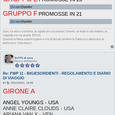
[Scopri]
Spoiler
GRUPPO F
PROMOSSE IN 21
[Scopri]
Spoiler
Dòni, sa tirìa e cul indrìa, la capela la'n va avantei / Donne, se tirate il culo indietro, la
cappella non va avanti. BITLIS
Quando la fatica supera il gusto e ora di lasciar perdere la Patacca e attaccarsi al
lambrusco. Giacobazzi
SoTTO di nove
Storico dell'impulso
Re: FWP 11 - BIG/ESORDIENTI - REGOLAMENTO E DIARIO
DI VIAGGIO
M
#3
26/12/2021, 16:06
e
GIRONE A
s
s
a
g
ANGEL YOUNGS - USA
g
i
ANNE CLAIRE CLOUDS - USA
o
ARIANA VAN X - VEN