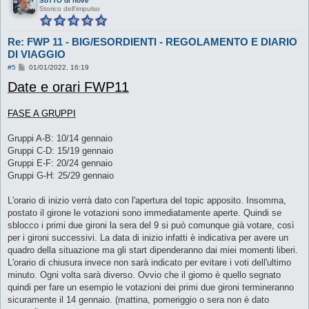
SoTTO di nove
Storico dell'impulso
Re: FWP 11 - BIG/ESORDIENTI - REGOLAMENTO E DIARIO
DI VIAGGIO
M
#5
01/01/2022, 16:19
e
Date e orari FWP11
s
s
a
g
FASE A GRUPPI
g
i
o
Gruppi A-B: 10/14 gennaio
Gruppi C-D: 15/19 gennaio
Gruppi E-F: 20/24 gennaio
Gruppi G-H: 25/29 gennaio
L'orario di inizio verrà dato con l'apertura del topic apposito. Insomma,
postato il girone le votazioni sono immediatamente aperte. Quindi se
sblocco i primi due gironi la sera del 9 si può comunque già votare, così
per i gironi successivi. La data di inizio infatti è indicativa per avere un
quadro della situazione ma gli start dipenderanno dai miei momenti liberi.
L'orario di chiusura invece non sarà indicato per evitare i voti dell'ultimo
minuto. Ogni volta sarà diverso. Ovvio che il giorno è quello segnato
quindi per fare un esempio le votazioni dei primi due gironi termineranno
sicuramente il 14 gennaio. (mattina, pomeriggio o sera non è dato