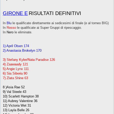
GIRONE E
RISULTATI DEFINITIVI
In
Blu
le qualificate direttamente ai sedicesimi di finale (e al torneo BIG)
In
Rosso
le qualificate ai Super Gruppi di ripescaggio.
In
Nero
le eliminate.
1) April Olsen 174
2) Anastasia Brokelyn 170
3) Stefany Kyler/Nata Paradise 126
4) Zaawaady 121
5) Angie Lynx 111
6) Sia Siberia 90
7) Zlata Shine 63
8 )Asia Rae 52
9) Val Steele 43
10) Scarlett Hampton 38
11) Aubrey Valentine 36
12) Victoria Wet 31
13) Layla Belle 26