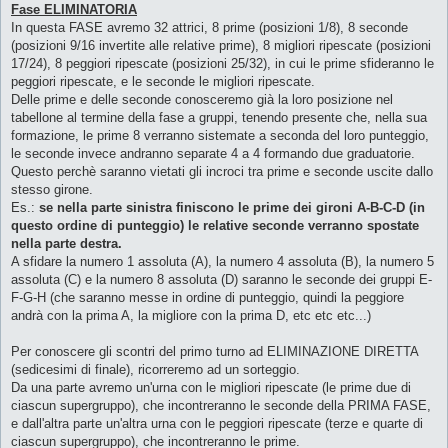
Fase ELIMINATORIA
In questa FASE avremo 32 attrici, 8 prime (posizioni 1/8), 8 seconde
(posizioni 9/16 invertite alle relative prime), 8 migliori ripescate (posizioni
17/24), 8 peggiori ripescate (posizioni 25/32), in cui le prime sfideranno le
peggiori ripescate, e le seconde le migliori ripescate.
Delle prime e delle seconde conosceremo già la loro posizione nel
tabellone al termine della fase a gruppi, tenendo presente che, nella sua
formazione, le prime 8 verranno sistemate a seconda del loro punteggio,
le seconde invece andranno separate 4 a 4 formando due graduatorie.
Questo perchè saranno vietati gli incroci tra prime e seconde uscite dallo
stesso girone.
Es.:
se nella parte sinistra finiscono le prime dei gironi A-B-C-D (in
questo ordine di punteggio) le relative seconde verranno spostate
nella parte destra.
A sfidare la numero 1 assoluta (A), la numero 4 assoluta (B), la numero 5
assoluta (C) e la numero 8 assoluta (D) saranno le seconde dei gruppi E-
F-G-H (che saranno messe in ordine di punteggio, quindi la peggiore
andrà con la prima A, la migliore con la prima D, etc etc etc...)
Per conoscere gli scontri del primo turno ad ELIMINAZIONE DIRETTA
(sedicesimi di finale), ricorreremo ad un sorteggio.
Da una parte avremo un'urna con le migliori ripescate (le prime due di
ciascun supergruppo), che incontreranno le seconde della PRIMA FASE,
e dall'altra parte un'altra urna con le peggiori ripescate (terze e quarte di
ciascun supergruppo), che incontreranno le prime.