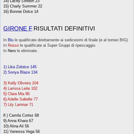
14) Lacey London 23
15) Charly Summer 22
16) Bonnie Dolce 14
GIRONE F
RISULTATI DEFINITIVI
In
Blu
le qualificate direttamente ai sedicesimi di finale (e al torneo BIG)
In
Rosso
le qualificate ai Super Gruppi di ripescaggio.
In
Nero
le eliminate.
1) Lika Zolotce 145
2) Sonya Blaze 134
3) Kelly Oliveira 104
4) Larissa Leite 102
5) Clara Mia 96
6) Adelle Sabelle 77
7) Lily Larimar 71
8 ) Camila Cortez 68
9) Anna Khara 67
10) Alina Ali 56
11) Vanessa Vega 56