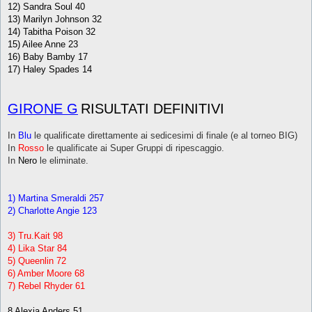
12) Sandra Soul 40
13) Marilyn Johnson 32
14) Tabitha Poison 32
15) Ailee Anne 23
16) Baby Bamby 17
17) Haley Spades 14
GIRONE G
RISULTATI DEFINITIVI
In
Blu
le qualificate direttamente ai sedicesimi di finale (e al torneo BIG)
In
Rosso
le qualificate ai Super Gruppi di ripescaggio.
In
Nero
le eliminate.
1) Martina Smeraldi 257
2) Charlotte Angie 123
3) Tru.Kait 98
4) Lika Star 84
5) Queenlin 72
6) Amber Moore 68
7) Rebel Rhyder 61
8 Alexia Anders 51