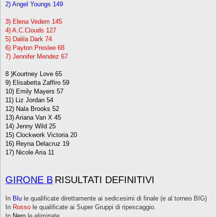
2) Angel Youngs 149
3) Elena Vedem 145
4) A.C.Clouds 127
5) Dalila Dark 74
6) Payton Preslee 68
7) Jennifer Mendez 67
8 )Kourtney Love 65
9) Elisabetta Zaffiro 59
10) Emily Mayers 57
11) Liz Jordan 54
12) Nala Brooks 52
13) Ariana Van X 45
14) Jenny Wild 25
15) Clockwork Victoria 20
16) Reyna Delacruz 19
17) Nicole Aria 11
GIRONE B
RISULTATI DEFINITIVI
In
Blu
le qualificate direttamente ai sedicesimi di finale (e al torneo BIG)
In
Rosso
le qualificate ai Super Gruppi di ripescaggio.
In
Nero
le eliminate.