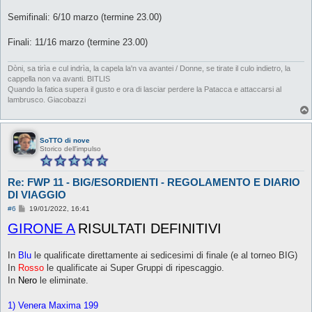
Semifinali: 6/10 marzo (termine 23.00)
Finali: 11/16 marzo (termine 23.00)
Dòni, sa tirìa e cul indrìa, la capela la'n va avantei / Donne, se tirate il culo indietro, la
cappella non va avanti. BITLIS
Quando la fatica supera il gusto e ora di lasciar perdere la Patacca e attaccarsi al
lambrusco. Giacobazzi
SoTTO di nove
Storico dell'impulso
Re: FWP 11 - BIG/ESORDIENTI - REGOLAMENTO E DIARIO
DI VIAGGIO
M
#6
19/01/2022, 16:41
e
GIRONE A
s
RISULTATI DEFINITIVI
s
a
g
In
Blu
le qualificate direttamente ai sedicesimi di finale (e al torneo BIG)
g
In
Rosso
i
le qualificate ai Super Gruppi di ripescaggio.
o
In
Nero
le eliminate.
1) Venera Maxima 199