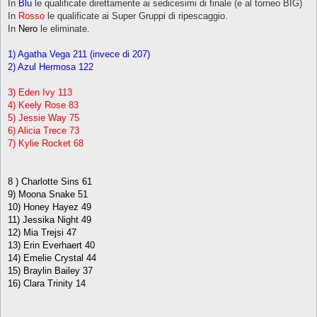
In
Blu
le qualificate direttamente ai sedicesimi di finale (e al torneo BIG)
In
Rosso
le qualificate ai Super Gruppi di ripescaggio.
In
Nero
le eliminate.
1) Agatha Vega 211 (invece di 207)
2) Azul Hermosa 122
3) Eden Ivy 113
4) Keely Rose 83
5) Jessie Way 75
6) Alicia Trece 73
7) Kylie Rocket 68
8 ) Charlotte Sins 61
9) Moona Snake 51
10) Honey Hayez 49
11) Jessika Night 49
12) Mia Trejsi 47
13) Erin Everhaert 40
14) Emelie Crystal 44
15) Braylin Bailey 37
16) Clara Trinity 14