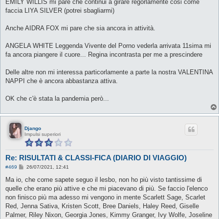
EMILY WILLIS mi pare che continui a girare regorlamente cosi come
faccia LIYA SILVER (potrei sbagliarmi)
Anche AIDRA FOX mi pare che sia ancora in attività.
ANGELA WHITE Leggenda Vivente del Porno vederla arrivata 11sima mi
fa ancora piangere il cuore... Regina incontrasta per me a prescindere
Delle altre non mi interessa particorlamente a parte la nostra VALENTINA
NAPPI che è ancora abbastanza attiva.
OK che c'è stata la pandemia però...
Django
Impulsi superiori
Re: RISULTATI & CLASSI-FICA (DIARIO DI VIAGGIO)
M
#469
26/07/2021, 12:41
e
s
Ma io, che come sapete seguo il lesbo, non ho più visto tantissime di
s
quelle che erano più attive e che mi piacevano di più. Se faccio l'elenco
a
g
non finisco più ma adesso mi vengono in mente Scarlett Sage, Scarlet
g
Red, Jenna Sativa, Kristen Scott, Bree Daniels, Haley Reed, Giselle
i
o
Palmer, Riley Nixon, Georgia Jones, Kimmy Granger, Ivy Wolfe, Joseline