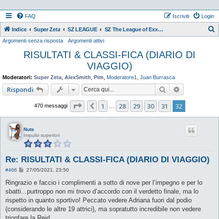
FAQ
Iscriviti
Login
Indice
Super Zeta
SZ LEAGUE
SZ The League of Exxxtraordinary Women 2K20
Argomenti senza risposta
Argomenti attivi
e
RISULTATI & CLASSI-FICA (DIARIO DI
r
VIAGGIO)
c
a
Moderatori:
Super Zeta
,
AlexSmith
,
Pim
,
Moderatore1
,
Juan Burrasca
Cerca
Ricerca ava
Rispondi
Pagina
32
di
32
1
28
29
30
31
32
Precedente
470 messaggi
…
Nuts
Impulsi superiori
Re: RISULTATI & CLASSI-FICA (DIARIO DI VIAGGIO)
M
#466
27/05/2021, 23:50
e
s
Ringrazio e faccio i complimenti a sotto di nove per l’impegno e per lo
s
sbatti...purtroppo non mi trovo d’accordo con il verdetto finale, ma lo
a
g
rispetto in quanto sportivo! Peccato vedere Adriana fuori dal podio
g
(considerando le altre 19 attrici), ma sopratutto incredibile non vedere
i
o
trionfare la Reid.