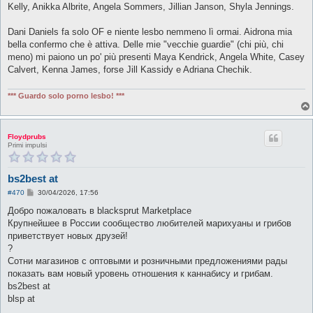
Kelly, Anikka Albrite, Angela Sommers, Jillian Janson, Shyla Jennings.
Dani Daniels fa solo OF e niente lesbo nemmeno lì ormai. Aidrona mia
bella confermo che è attiva. Delle mie "vecchie guardie" (chi più, chi
meno) mi paiono un po' più presenti Maya Kendrick, Angela White, Casey
Calvert, Kenna James, forse Jill Kassidy e Adriana Chechik.
*** Guardo solo porno lesbo! ***
Floydprubs
Primi impulsi
bs2best at
M
#470
30/04/2026, 17:56
e
s
Добро пожаловать в blacksprut Marketplace
s
Крупнейшее в России сообщество любителей марихуаны и грибов
a
g
приветствует новых друзей!
g
?
i
o
Сотни магазинов с оптовыми и розничными предложениями рады
показать вам новый уровень отношения к каннабису и грибам.
bs2best at
blsp at