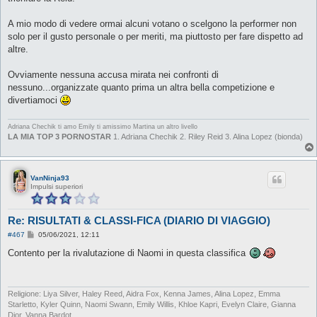
A mio modo di vedere ormai alcuni votano o scelgono la performer non
solo per il gusto personale o per meriti, ma piuttosto per fare dispetto ad
altre.
Ovviamente nessuna accusa mirata nei confronti di
nessuno...organizzate quanto prima un altra bella competizione e
divertiamoci
Adriana Chechik ti amo
Emily ti amissimo
Martina un altro livello
LA MIA TOP 3 PORNOSTAR
1. Adriana Chechik 2. Riley Reid 3. Alina Lopez (bionda)
VanNinja93
Impulsi superiori
Re: RISULTATI & CLASSI-FICA (DIARIO DI VIAGGIO)
M
#467
05/06/2021, 12:11
e
s
Contento per la rivalutazione di Naomi in questa classifica
s
a
g
g
i
Religione: Liya Silver, Haley Reed, Aidra Fox, Kenna James, Alina Lopez, Emma
o
Starletto, Kyler Quinn, Naomi Swann, Emily Willis, Khloe Kapri, Evelyn Claire, Gianna
Dior, Vanna Bardot