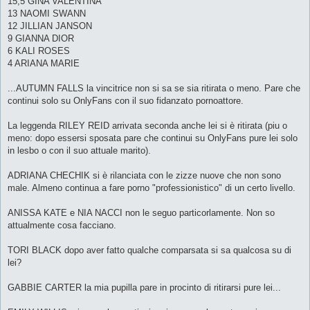
15,5 GINA VALENTINA
13 NAOMI SWANN
12 JILLIAN JANSON
9 GIANNA DIOR
6 KALI ROSES
4 ARIANA MARIE
...AUTUMN FALLS la vincitrice non si sa se sia ritirata o meno. Pare che
continui solo su OnlyFans con il suo fidanzato pornoattore.
La leggenda RILEY REID arrivata seconda anche lei si è ritirata (piu o
meno: dopo essersi sposata pare che continui su OnlyFans pure lei solo
in lesbo o con il suo attuale marito).
ADRIANA CHECHIK si è rilanciata con le zizze nuove che non sono
male. Almeno continua a fare porno "professionistico" di un certo livello.
ANISSA KATE e NIA NACCI non le seguo particorlamente. Non so
attualmente cosa facciano.
TORI BLACK dopo aver fatto qualche comparsata si sa qualcosa su di
lei?
GABBIE CARTER la mia pupilla pare in procinto di ritirarsi pure lei...