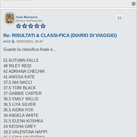
Juan Burrasca
Storico dell'impulso
Re: RISULTATI & CLASSI-FICA (DIARIO DI VIAGGIO)
M
#468
25/07/2021, 22:47
e
s
Guardo la classifica finale e...
s
a
g
51 AUTUMN FALLS
g
48 RILEY REID
i
o
42 ADRIANA CHECHIK
41 ANISSA KATE
37,5 NIA NACCI
37,5 TORI BLACK
37 GABBIE CARTER
36,5 EMILY WILLIS
36,5 LIYA SILVER
35,5 AIDRA FOX
34 ANGELA WHITE
31,5 ELENA KOSHKA
24 KEISHA GREY
18,5 VALENTINA NAPPI