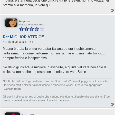
moana. è stata una decisione difficile tra lei e Selen. non l'ho votata nel
s
premio alla memoria, la voto qui.
a
g
g
i
o
Prepuzio
Veterano dell'impulso
Re: MIGLIOR ATTRICE
M
#18
08/02/2021, 9:51
e
s
Moana è stata la prima vera star italiana ed era indubbiamente
s
bellissima, ma come performer non mi ha mai entusiasmato troppo...
a
g
sempre fredda e inespressiva...
g
i
o
Se devo giudicare la migliore in assoluto, e quindi valutare non solo la
bellezza ma anche le prestazioni, il mio voto va a Selen
Nel '69 ho dato un taglio a donne e alcool. Sono stati i 20 minuti peggiori della mia vita.
Ho speso molti soldi per alcool, donne e macchine veloci. Il resto l'ho sperperato.
(George Best)
Gli uomini si innamorano di quello che vedono e le donne di quello che ascoltano. E' per
questo che le donne si truccano e gli uomini mentono.