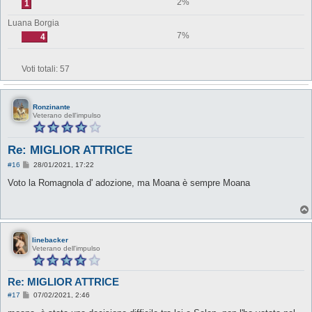
2%
1
Luana Borgia
7%
4
Voti totali:
57
Ronzinante
Veterano dell'impulso
Re: MIGLIOR ATTRICE
M
#16
28/01/2021, 17:22
e
s
Voto la Romagnola d' adozione, ma Moana è sempre Moana
s
a
g
g
i
o
linebacker
Veterano dell'impulso
Re: MIGLIOR ATTRICE
M
#17
07/02/2021, 2:46
e
s