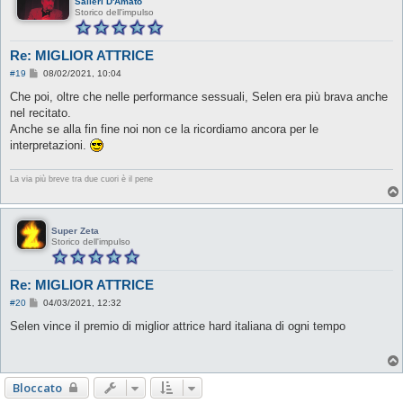
Salieri D'Amato
Storico dell'impulso
Re: MIGLIOR ATTRICE
M
#19
08/02/2021, 10:04
e
s
Che poi, oltre che nelle performance sessuali, Selen era più brava anche
s
nel recitato.
a
g
Anche se alla fin fine noi non ce la ricordiamo ancora per le
g
interpretazioni.
i
o
La via più breve tra due cuori è il pene
Super Zeta
Storico dell'impulso
Re: MIGLIOR ATTRICE
M
#20
04/03/2021, 12:32
e
s
Selen vince il premio di miglior attrice hard italiana di ogni tempo
s
a
g
g
i
Bloccato
o