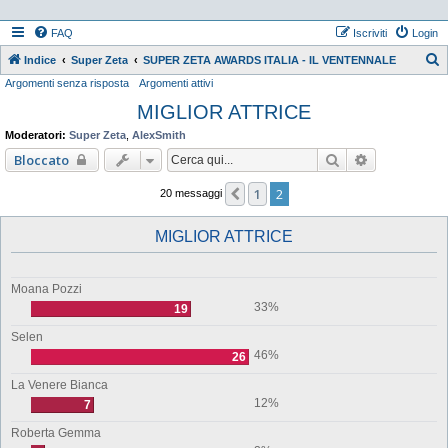
FAQ
Iscriviti
Login
Indice
Super Zeta
SUPER ZETA AWARDS ITALIA - IL VENTENNALE
Argomenti senza risposta
Argomenti attivi
e
MIGLIOR ATTRICE
r
c
Moderatori:
Super Zeta
,
AlexSmith
a
Cerca
Ricerca ava
Bloccato
1
2
Precedente
20 messaggi
MIGLIOR ATTRICE
Moana Pozzi
33%
19
Selen
46%
26
La Venere Bianca
12%
7
Roberta Gemma