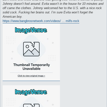
Johnny doesn’t fool around. Evita wasn’t in the house for 10 minutes and
off came the clothes. Johnny welcomed her to the U.S. with a nice rock
solid cock. Fucking her brains out. I’m sure Evita won’t forget the
American boy.
https://www.bangbrosnetwork.com/videos/ ... milfs-rock