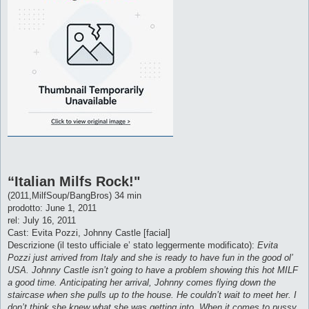
“Italian Milfs Rock!"
(2011,MilfSoup/BangBros) 34 min
prodotto: June 1, 2011
rel: July 16, 2011
Cast: Evita Pozzi, Johnny Castle [facial]
Descrizione (il testo ufficiale e’ stato leggermente modificato):
Evita
Pozzi just arrived from Italy and she is ready to have fun in the good ol’
USA. Johnny Castle isn’t going to have a problem showing this hot MILF
a good time. Anticipating her arrival, Johnny comes flying down the
staircase when she pulls up to the house. He couldn’t wait to meet her. I
don’t think she knew what she was getting into. When it comes to pussy,