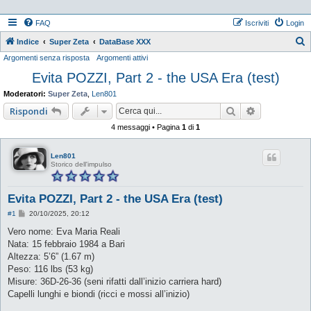
FAQ
Iscriviti
Login
Indice
Super Zeta
DataBase XXX
Argomenti senza risposta
Argomenti attivi
e
Evita POZZI, Part 2 - the USA Era (test)
r
c
Moderatori:
Super Zeta
,
Len801
a
Cerca
Ricerca ava
Rispondi
4 messaggi • Pagina
1
di
1
Len801
Storico dell'impulso
Evita POZZI, Part 2 - the USA Era (test)
M
#1
20/10/2025, 20:12
e
s
Vero nome: Eva Maria Reali
s
Nata: 15 febbraio 1984 a Bari
a
g
Altezza: 5’6” (1.67 m)
g
Peso: 116 lbs (53 kg)
i
o
Misure: 36D-26-36 (seni rifatti dall’inizio carriera hard)
Capelli lunghi e biondi (ricci e mossi all’inizio)