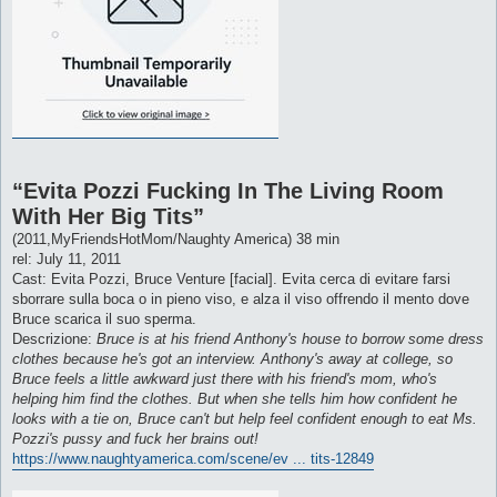
“Evita Pozzi Fucking In The Living Room
With Her Big Tits”
(2011,MyFriendsHotMom/Naughty America) 38 min
rel: July 11, 2011
Cast: Evita Pozzi, Bruce Venture [facial]. Evita cerca di evitare farsi
sborrare sulla boca o in pieno viso, e alza il viso offrendo il mento dove
Bruce scarica il suo sperma.
Descrizione:
Bruce is at his friend Anthony's house to borrow some dress
clothes because he's got an interview. Anthony's away at college, so
Bruce feels a little awkward just there with his friend's mom, who's
helping him find the clothes. But when she tells him how confident he
looks with a tie on, Bruce can't but help feel confident enough to eat Ms.
Pozzi's pussy and fuck her brains out!
https://www.naughtyamerica.com/scene/ev ... tits-12849