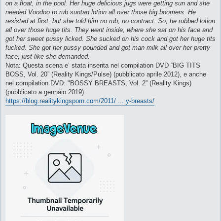
on a float, in the pool. Her huge delicious jugs were getting sun and she
needed Voodoo to rub suntan lotion all over those big boomers. He
resisted at first, but she told him no rub, no contract. So, he rubbed lotion
all over those huge tits. They went inside, where she sat on his face and
got her sweet pussy licked. She sucked on his cock and got her huge tits
fucked. She got her pussy pounded and got man milk all over her pretty
face, just like she demanded.
Nota: Questa scena e’ stata inserita nel compilation DVD “BIG TITS
BOSS, Vol. 20” (Reality Kings/Pulse) (pubblicato aprile 2012), e anche
nel compilation DVD: "BOSSY BREASTS, Vol. 2” (Reality Kings)
(pubblicato a gennaio 2019)
https://blog.realitykingsporn.com/2011/ ... y-breasts/