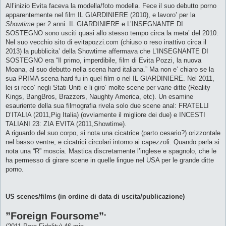
All’inizio Evita faceva la modella/foto modella. Fece il suo debutto porno
apparentemente nel film IL GIARDINIERE (2010), e lavoro’ per la
Showtime
per 2 anni. IL GIARDINIERE e L’INSEGNANTE DI
SOSTEGNO sono usciti quasi allo stesso tempo circa la meta’ del 2010.
Nel suo vecchio sito di evitapozzi.com (chiuso o reso inattivo circa il
2013) la pubblicita’ della Showtime affermava che L’INSEGNANTE DI
SOSTEGNO era “Il primo, imperdibile, film di Evita Pozzi, la nuova
Moana, al suo debutto nella scena hard italiana.” Ma non e’ chiaro se la
sua PRIMA scena hard fu in quel film o nel IL GIARDINIERE. Nel 2011,
lei si reco’ negli Stati Uniti e li giro’ molte scene per varie ditte (Reality
Kings, BangBros, Brazzers, Naughty America, etc). Un esamine
esauriente della sua filmografia rivela solo due scene anal: FRATELLI
D’ITALIA (2011,Pig Italia) (ovviamente il migliore dei due) e INCESTI
TALIANI 23: ZIA EVITA (2011,Showtime).
A riguardo del suo corpo, si nota una cicatrice (parto cesario?) orizzontale
nel basso ventre, e cicatrici circolari intorno ai capezzoli. Quando parla si
nota una “R” moscia. Mastica discretamente l’inglese e spagnolo, che le
ha permesso di girare scene in quelle lingue nel USA per le grande ditte
porno.
US scenes/films (in ordine di data di uscita/publicazione)
”Foreign Foursome”
”