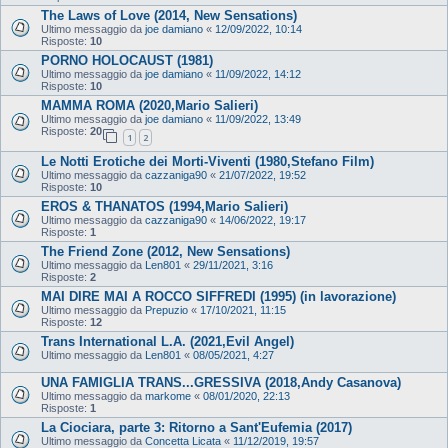
The Laws of Love (2014, New Sensations)
Ultimo messaggio da
joe damiano
«
12/09/2022, 10:14
Risposte:
10
PORNO HOLOCAUST (1981)
Ultimo messaggio da
joe damiano
«
11/09/2022, 14:12
Risposte:
10
MAMMA ROMA (2020,Mario Salieri)
Ultimo messaggio da
joe damiano
«
11/09/2022, 13:49
Risposte:
20
1
2
Le Notti Erotiche dei Morti-Viventi (1980,Stefano Film)
Ultimo messaggio da
cazzaniga90
«
21/07/2022, 19:52
Risposte:
10
EROS & THANATOS (1994,Mario Salieri)
Ultimo messaggio da
cazzaniga90
«
14/06/2022, 19:17
Risposte:
1
The Friend Zone (2012, New Sensations)
Ultimo messaggio da
Len801
«
29/11/2021, 3:16
Risposte:
2
MAI DIRE MAI A ROCCO SIFFREDI (1995) (in lavorazione)
Ultimo messaggio da
Prepuzio
«
17/10/2021, 11:15
Risposte:
12
Trans International L.A. (2021,Evil Angel)
Ultimo messaggio da
Len801
«
08/05/2021, 4:27
UNA FAMIGLIA TRANS...GRESSIVA (2018,Andy Casanova)
Ultimo messaggio da
markome
«
08/01/2020, 22:13
Risposte:
1
La Ciociara, parte 3: Ritorno a Sant'Eufemia (2017)
Ultimo messaggio da
Concetta Licata
«
11/12/2019, 19:57