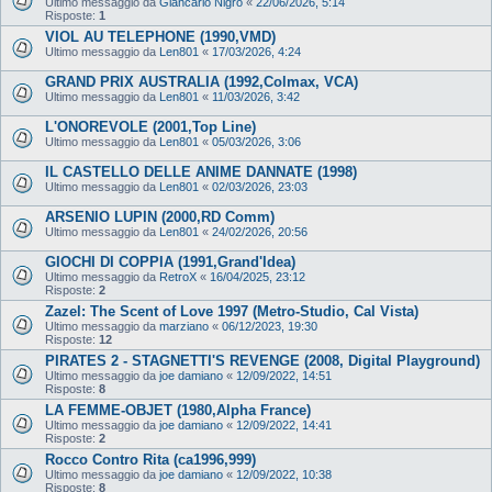
Ultimo messaggio da
Giancarlo Nigro
«
22/06/2026, 5:14
Risposte:
1
VIOL AU TELEPHONE (1990,VMD)
Ultimo messaggio da
Len801
«
17/03/2026, 4:24
GRAND PRIX AUSTRALIA (1992,Colmax, VCA)
Ultimo messaggio da
Len801
«
11/03/2026, 3:42
L'ONOREVOLE (2001,Top Line)
Ultimo messaggio da
Len801
«
05/03/2026, 3:06
IL CASTELLO DELLE ANIME DANNATE (1998)
Ultimo messaggio da
Len801
«
02/03/2026, 23:03
ARSENIO LUPIN (2000,RD Comm)
Ultimo messaggio da
Len801
«
24/02/2026, 20:56
GIOCHI DI COPPIA (1991,Grand'Idea)
Ultimo messaggio da
RetroX
«
16/04/2025, 23:12
Risposte:
2
Zazel: The Scent of Love 1997 (Metro-Studio, Cal Vista)
Ultimo messaggio da
marziano
«
06/12/2023, 19:30
Risposte:
12
PIRATES 2 - STAGNETTI'S REVENGE (2008, Digital Playground)
Ultimo messaggio da
joe damiano
«
12/09/2022, 14:51
Risposte:
8
LA FEMME-OBJET (1980,Alpha France)
Ultimo messaggio da
joe damiano
«
12/09/2022, 14:41
Risposte:
2
Rocco Contro Rita (ca1996,999)
Ultimo messaggio da
joe damiano
«
12/09/2022, 10:38
Risposte:
8