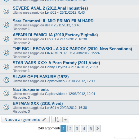
SEVERE ANAL 2 (2012,Anal Industries)
Ultimo messaggio da
Len801
«
26/11/2012, 0:43
Sara Tommasi: IL MIO PRIMO FILM HARD
Ultimo messaggio da
dell
«
25/11/2012, 13:48
Risposte:
1
AFFARI DI FAMIGLIA (2010,Factory/PigItalia)
Ultimo messaggio da
Len801
«
21/09/2012, 18:30
Risposte:
2
THE BIG LEBOWSKI - A XXX PARODY (2010, New Sensations)
Ultimo messaggio da
FINALMENTRE
«
20/08/2012, 15:24
Risposte:
2
STAR WARS XXX: A Porn Parody (2011,Vivid)
Ultimo messaggio da
Danny Fleyros
«
21/04/2012, 23:53
Risposte:
1
SLAVE OF PLEASURE (1978)
Ultimo messaggio da
Capitanvideo
«
31/03/2012, 12:17
Nazi Sexperiments
Ultimo messaggio da
Capitanvideo
«
12/03/2012, 12:01
Risposte:
3
BATMAN XXX (2010,Vivid)
Ultimo messaggio da
Len801
«
29/02/2012, 16:30
Risposte:
3
Nuovo argomento
1
2
3
4
5
Prossimo
240 argomenti