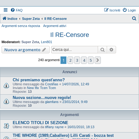
FAQ
Iscriviti
Login
Indice
Super Zeta
Il RE-Censore
Argomenti senza risposta
Argomenti attivi
e
Il RE-Censore
r
c
Moderatori:
Super Zeta
,
Len801
a
Cerca
Ricerca ava
Nuovo argomento
1
2
3
4
5
Prossimo
240 argomenti
Annunci
Chi premiamo quest'anno?
Ultimo messaggio da
Costiñas
«
14/07/2026, 12:49
Inviato in
New Ifix Tcen Tcen
Risposte:
13
Nuova sezione...nuove regole!
Ultimo messaggio da
glamfans
«
23/01/2014, 9:49
Risposte:
10
Argomenti
ELENCO TITOLI DI SEZIONE
Ultimo messaggio da
tiffany rayne
«
16/01/2010, 18:13
THE WHORE (1989,Caballero) Lilli Carati - bozza test