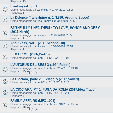
Risposte:
13
I feel myself, pt.1
Ultimo messaggio da
carletto83
«
03/04/2019, 22:08
Risposte:
1
La Defonce Transalpine n. 1 (1986, Arduino Sacco)
Ultimo messaggio da
Alec Empire
«
06/02/2019, 22:52
FAITHFULLY UNFAITHFUL: TO LOVE, HONOR AND OBEY
(2017,North)
Ultimo messaggio da
cicciuzzo
«
25/10/2018, 23:58
Risposte:
1
Anal Class, Vol 1 (2011,Scandal 18)
Ultimo messaggio da
cicciuzzo
«
25/10/2018, 23:57
Risposte:
1
SEX CRIME (2006,Pink'o)
Ultimo messaggio da
Len801
«
12/10/2018, 3:04
L'AUTOBUS DEL SESSO (1994,Rabbit)
Ultimo messaggio da
SuperTrivelle
«
02/04/2018, 19:40
Risposte:
25
1
2
La Ciociara, parte 2: Il Viaggio (2017,Salieri)
Ultimo messaggio da
Len801
«
31/12/2017, 2:14
LA CIOCIARA, PT 1: FUGA DA ROMA (2017,Idea Trade)
Ultimo messaggio da
Len801
«
11/12/2017, 22:40
Risposte:
3
FAMILY AFFAIRS (MFX 1001)
Ultimo messaggio da
SuperTrivelle
«
21/10/2017, 15:54
Risposte:
20
1
2