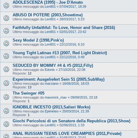
ADOLESCENZA (1995) - Joe D'Amato
Ultimo messaggio da
Len801
«
07/04/2017, 18:39
ABUSO DI POTERE (2003,Showtime)
Ultimo messaggio da
Len801
«
28/03/2017, 5:23
Faithfully Unfaithful: To Love, Honor and Share (2016)
Ultimo messaggio da
Len801
«
02/01/2017, 23:42
Sexy Model 2 (1998,Pink'o)
Ultimo messaggio da
Len801
«
22/12/2016, 6:10
Young Tight Latinas #13 (2007, Red Light District)
Ultimo messaggio da
Len801
«
22/12/2016, 0:49
SEDUCED BY MOMMY #4 & #5 (2012,Filly)
Ultimo messaggio da
Edonis
«
27/10/2016, 22:08
Risposte:
12
Experiment: Ausgeliefert Sein 51 (2005,SubWay)
Ultimo messaggio da
marziano
«
16/06/2016, 18:03
Risposte:
13
The Swinger #05
Ultimo messaggio da
maverick_mav
«
09/09/2015, 23:18
Risposte:
1
IGNOBILE INCESTO (2013,Salieri Works)
Ultimo messaggio da
Epimeteo
«
20/03/2014, 21:39
Risposte:
1
Giochi Pericolosi di un Senatore della Republica (2013,Show)
Ultimo messaggio da
Len801
«
02/06/2013, 1:33
ANAL RUSSIAN TEENS LOVE CREAMPIES (2011,Private)
Ultimo messaggio da
Len801
«
31/05/2013, 22:01