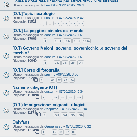
Come e dove fare ricerche per attrici/film - Siti/Database
Ultimo messaggio da
Len801
«
30/11/2012, 20:48
[O.T.]Topic necrologio
Ultimo messaggio da
dostum
«
07/08/2026, 5:02
Risposte:
13911
1
925
926
927
928
…
[O.T.] La peggiore sinistra del mondo
Ultimo messaggio da
dostum
«
07/08/2026, 4:57
Risposte:
17006
1
1131
1132
1133
1134
…
(O.T) Governo Meloni: governo, governicchio..o governo del
cacchio?
Ultimo messaggio da
dostum
«
07/08/2026, 4:51
Risposte:
10640
1
707
708
709
710
…
[O.T.] Corso di fotografia
Ultimo messaggio da
pan
«
07/08/2026, 3:36
Risposte:
952
1
61
62
63
64
…
Nazismo dilagante (OT)
Ultimo messaggio da
dostum
«
07/08/2026, 3:34
Risposte:
1530
1
100
101
102
103
…
(O.T.) Immigrazione: migranti, rifugiati
Ultimo messaggio da
Azophfaz
«
07/08/2026, 2:40
Risposte:
11178
1
743
744
745
746
…
Onlyfans
Ultimo messaggio da
Gargarozzo
«
07/08/2026, 0:32
Risposte:
1314
1
85
86
87
88
…