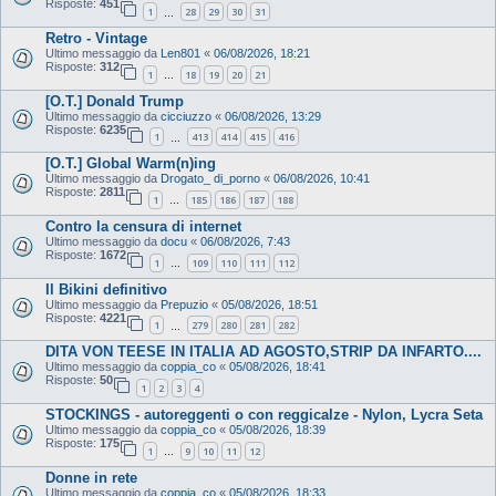
Risposte:
451
1
28
29
30
31
…
Retro - Vintage
Ultimo messaggio da
Len801
«
06/08/2026, 18:21
Risposte:
312
1
18
19
20
21
…
[O.T.] Donald Trump
Ultimo messaggio da
cicciuzzo
«
06/08/2026, 13:29
Risposte:
6235
1
413
414
415
416
…
[O.T.] Global Warm(n)ing
Ultimo messaggio da
Drogato_ di_porno
«
06/08/2026, 10:41
Risposte:
2811
1
185
186
187
188
…
Contro la censura di internet
Ultimo messaggio da
docu
«
06/08/2026, 7:43
Risposte:
1672
1
109
110
111
112
…
Il Bikini definitivo
Ultimo messaggio da
Prepuzio
«
05/08/2026, 18:51
Risposte:
4221
1
279
280
281
282
…
DITA VON TEESE IN ITALIA AD AGOSTO,STRIP DA INFARTO....
Ultimo messaggio da
coppia_co
«
05/08/2026, 18:41
Risposte:
50
1
2
3
4
STOCKINGS - autoreggenti o con reggicalze - Nylon, Lycra Seta
Ultimo messaggio da
coppia_co
«
05/08/2026, 18:39
Risposte:
175
1
9
10
11
12
…
Donne in rete
Ultimo messaggio da
coppia_co
«
05/08/2026, 18:33