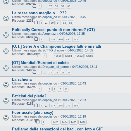
Ultimo messaggio da
coppia_co
«
05/08/2026, 10:46
Risposte:
892
1
57
58
59
60
…
Le rosse sono meglio o ...???
Ultimo messaggio da
coppia_co
«
05/08/2026, 10:45
Risposte:
1232
1
80
81
82
83
…
Politically Correct: punto di non ritorno? (OT)
Ultimo messaggio da
Azophfaz
«
04/08/2026, 17:35
Risposte:
6607
1
438
439
440
441
…
[O.T.] Serie A e Champions League:fatti e misfatti
Ultimo messaggio da
SoTTO di nove
«
04/08/2026, 14:55
Risposte:
190234
1
12680
12681
12682
12683
…
[OT] Mondiali/Europei di calcio
Ultimo messaggio da
Drogato_ di_porno
«
04/08/2026, 13:11
Risposte:
349
1
21
22
23
24
…
La schiena
Ultimo messaggio da
coppia_co
«
03/08/2026, 12:43
Risposte:
156
1
8
9
10
11
…
Feticisti del piede?
Ultimo messaggio da
coppia_co
«
03/08/2026, 12:33
Risposte:
4185
1
277
278
279
280
…
Fuoriuscite!(abiti sexy)
Ultimo messaggio da
coppia_co
«
03/08/2026, 12:19
Risposte:
21387
1
1423
1424
1425
1426
…
Parliamo delle sensazioni dei baci, con foto e GIF