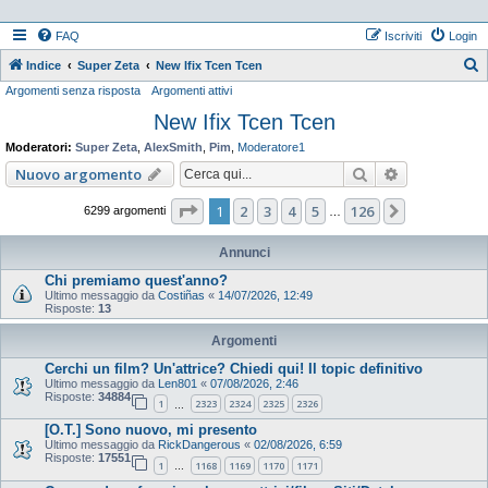
FAQ
Iscriviti
Login
Indice
Super Zeta
New Ifix Tcen Tcen
Argomenti senza risposta
Argomenti attivi
e
New Ifix Tcen Tcen
r
c
Moderatori:
Super Zeta
,
AlexSmith
,
Pim
,
Moderatore1
a
Cerca
Ricerca ava
Nuovo argomento
Pagina
1
di
126
1
2
3
4
5
126
Prossimo
6299 argomenti
…
Annunci
Chi premiamo quest'anno?
Ultimo messaggio da
Costiñas
«
14/07/2026, 12:49
Risposte:
13
Argomenti
Cerchi un film? Un'attrice? Chiedi qui! Il topic definitivo
Ultimo messaggio da
Len801
«
07/08/2026, 2:46
Risposte:
34884
1
2323
2324
2325
2326
…
[O.T.] Sono nuovo, mi presento
Ultimo messaggio da
RickDangerous
«
02/08/2026, 6:59
Risposte:
17551
1
1168
1169
1170
1171
…