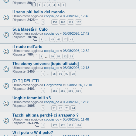
Risposte:
80
1
2
3
4
5
6
Il seno più bello del mondo
Ultimo messaggio da
coppia_co
«
05/08/2026, 17:46
Risposte:
2425
1
159
160
161
162
…
Sua Maestà il Culo
Ultimo messaggio da
coppia_co
«
05/08/2026, 17:42
Risposte:
707
1
45
46
47
48
…
il nudo nell’arte
Ultimo messaggio da
coppia_co
«
05/08/2026, 12:32
Risposte:
780
1
50
51
52
53
…
The ebony universe [topic ufficiale]
Ultimo messaggio da
coppia_co
«
05/08/2026, 12:13
Risposte:
1455
1
95
96
97
98
…
[O.T.] DELITTI
Ultimo messaggio da
Gargarozzo
«
05/08/2026, 12:10
Risposte:
8401
1
558
559
560
561
…
Unghie femminili <3
Ultimo messaggio da
coppia_co
«
05/08/2026, 12:08
Risposte:
1095
1
71
72
73
74
…
Tacchi alti:ma perchè ci arrapano ?
Ultimo messaggio da
coppia_co
«
05/08/2026, 11:48
Risposte:
2633
1
173
174
175
176
…
W il pelo o W il pelo?