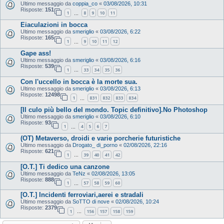
Ultimo messaggio da
coppia_co
«
03/08/2026, 10:31
Risposte:
151
1
8
9
10
11
…
Eiaculazioni in bocca
Ultimo messaggio da
smeriglio
«
03/08/2026, 6:22
Risposte:
165
1
9
10
11
12
…
Gape ass!
Ultimo messaggio da
smeriglio
«
03/08/2026, 6:16
Risposte:
539
1
33
34
35
36
…
Con l'uccello in bocca è la morte sua.
Ultimo messaggio da
smeriglio
«
03/08/2026, 6:13
Risposte:
12498
1
831
832
833
834
…
[Il culo più bello del mondo. Topic definitivo].No Photoshop
Ultimo messaggio da
smeriglio
«
03/08/2026, 6:10
Risposte:
93
1
4
5
6
7
…
(OT) Metaverso, droidi e varie porcherie futuristiche
Ultimo messaggio da
Drogato_ di_porno
«
02/08/2026, 22:16
Risposte:
621
1
39
40
41
42
…
[O.T.] Ti dedico una canzone
Ultimo messaggio da
TeNz
«
02/08/2026, 13:05
Risposte:
888
1
57
58
59
60
…
[O.T.] Incidenti ferroviari,aerei e stradali
Ultimo messaggio da
SoTTO di nove
«
02/08/2026, 10:24
Risposte:
2379
1
156
157
158
159
…