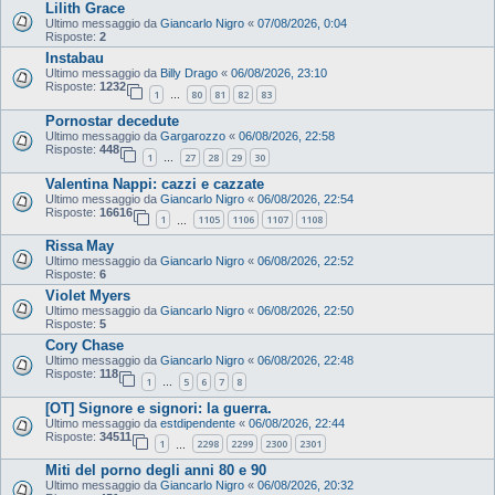
Lilith Grace
Ultimo messaggio da
Giancarlo Nigro
«
07/08/2026, 0:04
Risposte:
2
Instabau
Ultimo messaggio da
Billy Drago
«
06/08/2026, 23:10
Risposte:
1232
1
80
81
82
83
…
Pornostar decedute
Ultimo messaggio da
Gargarozzo
«
06/08/2026, 22:58
Risposte:
448
1
27
28
29
30
…
Valentina Nappi: cazzi e cazzate
Ultimo messaggio da
Giancarlo Nigro
«
06/08/2026, 22:54
Risposte:
16616
1
1105
1106
1107
1108
…
Rissa May
Ultimo messaggio da
Giancarlo Nigro
«
06/08/2026, 22:52
Risposte:
6
Violet Myers
Ultimo messaggio da
Giancarlo Nigro
«
06/08/2026, 22:50
Risposte:
5
Cory Chase
Ultimo messaggio da
Giancarlo Nigro
«
06/08/2026, 22:48
Risposte:
118
1
5
6
7
8
…
[OT] Signore e signori: la guerra.
Ultimo messaggio da
estdipendente
«
06/08/2026, 22:44
Risposte:
34511
1
2298
2299
2300
2301
…
Miti del porno degli anni 80 e 90
Ultimo messaggio da
Giancarlo Nigro
«
06/08/2026, 20:32