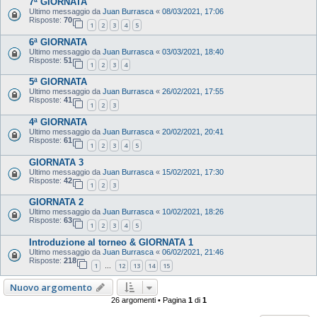
7ª GIORNATA
Ultimo messaggio da
Juan Burrasca
«
08/03/2021, 17:06
Risposte:
70
1
2
3
4
5
6ª GIORNATA
Ultimo messaggio da
Juan Burrasca
«
03/03/2021, 18:40
Risposte:
51
1
2
3
4
5ª GIORNATA
Ultimo messaggio da
Juan Burrasca
«
26/02/2021, 17:55
Risposte:
41
1
2
3
4ª GIORNATA
Ultimo messaggio da
Juan Burrasca
«
20/02/2021, 20:41
Risposte:
61
1
2
3
4
5
GIORNATA 3
Ultimo messaggio da
Juan Burrasca
«
15/02/2021, 17:30
Risposte:
42
1
2
3
GIORNATA 2
Ultimo messaggio da
Juan Burrasca
«
10/02/2021, 18:26
Risposte:
63
1
2
3
4
5
Introduzione al torneo & GIORNATA 1
Ultimo messaggio da
Juan Burrasca
«
06/02/2021, 21:46
Risposte:
218
1
12
13
14
15
…
Nuovo argomento
26 argomenti • Pagina
1
di
1