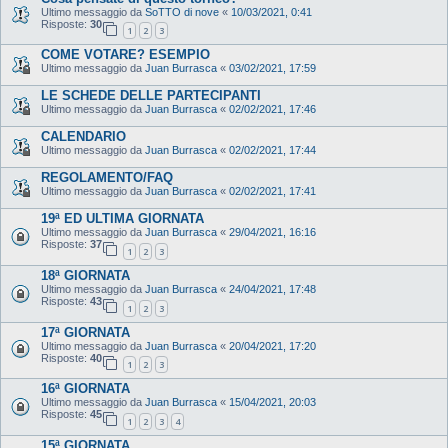
Ultimo messaggio da
SoTTO di nove
«
10/03/2021, 0:41
Risposte:
30
1
2
3
COME VOTARE? ESEMPIO
Ultimo messaggio da
Juan Burrasca
«
03/02/2021, 17:59
LE SCHEDE DELLE PARTECIPANTI
Ultimo messaggio da
Juan Burrasca
«
02/02/2021, 17:46
CALENDARIO
Ultimo messaggio da
Juan Burrasca
«
02/02/2021, 17:44
REGOLAMENTO/FAQ
Ultimo messaggio da
Juan Burrasca
«
02/02/2021, 17:41
19ª ED ULTIMA GIORNATA
Ultimo messaggio da
Juan Burrasca
«
29/04/2021, 16:16
Risposte:
37
1
2
3
18ª GIORNATA
Ultimo messaggio da
Juan Burrasca
«
24/04/2021, 17:48
Risposte:
43
1
2
3
17ª GIORNATA
Ultimo messaggio da
Juan Burrasca
«
20/04/2021, 17:20
Risposte:
40
1
2
3
16ª GIORNATA
Ultimo messaggio da
Juan Burrasca
«
15/04/2021, 20:03
Risposte:
45
1
2
3
4
15ª GIORNATA