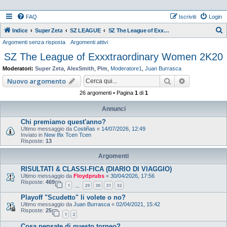
FAQ
Iscriviti
Login
Indice
Super Zeta
SZ LEAGUE
SZ The League of Exxxtraordinary Women 2K20
Argomenti senza risposta
Argomenti attivi
e
SZ The League of Exxxtraordinary Women 2K20
r
c
Moderatori:
Super Zeta
,
AlexSmith
,
Pim
,
Moderatore1
,
Juan Burrasca
a
Cerca
Ricerca ava
Nuovo argomento
26 argomenti • Pagina
1
di
1
Annunci
Chi premiamo quest'anno?
Ultimo messaggio da
Costiñas
«
14/07/2026, 12:49
Inviato in
New Ifix Tcen Tcen
Risposte:
13
Argomenti
RISULTATI & CLASSI-FICA (DIARIO DI VIAGGIO)
Ultimo messaggio da
Floydprubs
«
30/04/2026, 17:56
Risposte:
469
1
29
30
31
32
…
Playoff "Scudetto" li volete o no?
Ultimo messaggio da
Juan Burrasca
«
02/04/2021, 15:42
Risposte:
25
1
2
Cosa pensate di questo torneo?