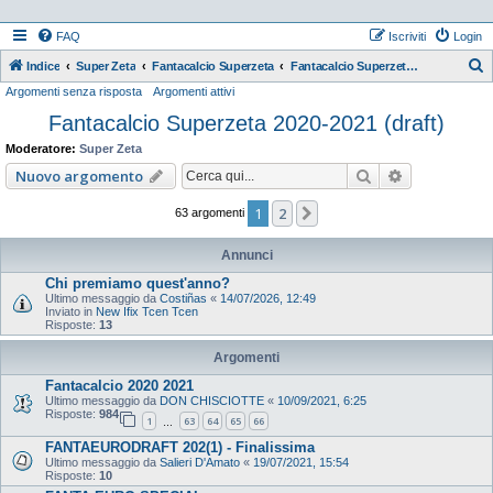
FAQ
Iscriviti
Login
Indice
Super Zeta
Fantacalcio Superzeta
Fantacalcio Superzeta 2020-2021 (draft)
Argomenti senza risposta
Argomenti attivi
e
Fantacalcio Superzeta 2020-2021 (draft)
r
c
Moderatore:
Super Zeta
a
Cerca
Ricerca ava
Nuovo argomento
1
2
Prossimo
63 argomenti
Annunci
Chi premiamo quest'anno?
Ultimo messaggio da
Costiñas
«
14/07/2026, 12:49
Inviato in
New Ifix Tcen Tcen
Risposte:
13
Argomenti
Fantacalcio 2020 2021
Ultimo messaggio da
DON CHISCIOTTE
«
10/09/2021, 6:25
Risposte:
984
1
63
64
65
66
…
FANTAEURODRAFT 202(1) - Finalissima
Ultimo messaggio da
Salieri D'Amato
«
19/07/2021, 15:54
Risposte:
10