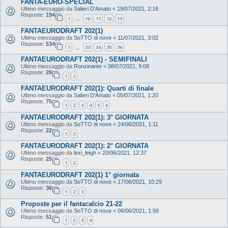
FANTA-EURO-SPECIAL
Ultimo messaggio da
Salieri D'Amato
«
19/07/2021, 2:18
Risposte:
194
1
10
11
12
13
…
FANTAEURODRAFT 202(1)
Ultimo messaggio da
SoTTO di nove
«
11/07/2021, 3:02
Risposte:
534
1
33
34
35
36
…
FANTAEURODRAFT 202(1) - SEMIFINALI
Ultimo messaggio da
Ronzinante
«
08/07/2021, 9:08
Risposte:
28
1
2
FANTAEURODRAFT 202(1): Quarti di finale
Ultimo messaggio da
Salieri D'Amato
«
05/07/2021, 1:20
Risposte:
75
1
2
3
4
5
6
FANTAEURODRAFT 202(1): 3° GIORNATA
Ultimo messaggio da
SoTTO di nove
«
24/06/2021, 1:11
Risposte:
22
1
2
FANTAEURODRAFT 202(1): 2° GIORNATA
Ultimo messaggio da
lexi_leigh
«
20/06/2021, 12:37
Risposte:
25
1
2
FANTAEURODRAFT 202(1) 1° giornata
Ultimo messaggio da
SoTTO di nove
«
17/06/2021, 10:29
Risposte:
36
1
2
3
Proposte per il fantacalcio 21-22
Ultimo messaggio da
SoTTO di nove
«
06/06/2021, 1:58
Risposte:
51
1
2
3
4