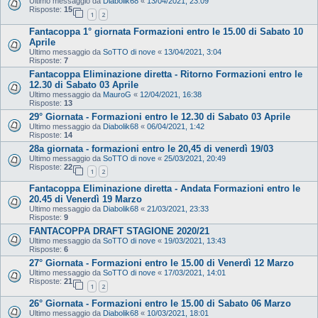
Ultimo messaggio da
Diabolik68
«
13/04/2021, 23:09
Risposte:
15
1
2
Fantacoppa 1° giornata Formazioni entro le 15.00 di Sabato 10
Aprile
Ultimo messaggio da
SoTTO di nove
«
13/04/2021, 3:04
Risposte:
7
Fantacoppa Eliminazione diretta - Ritorno Formazioni entro le
12.30 di Sabato 03 Aprile
Ultimo messaggio da
MauroG
«
12/04/2021, 16:38
Risposte:
13
29° Giornata - Formazioni entro le 12.30 di Sabato 03 Aprile
Ultimo messaggio da
Diabolik68
«
06/04/2021, 1:42
Risposte:
14
28a giornata - formazioni entro le 20,45 di venerdì 19/03
Ultimo messaggio da
SoTTO di nove
«
25/03/2021, 20:49
Risposte:
22
1
2
Fantacoppa Eliminazione diretta - Andata Formazioni entro le
20.45 di Venerdì 19 Marzo
Ultimo messaggio da
Diabolik68
«
21/03/2021, 23:33
Risposte:
9
FANTACOPPA DRAFT STAGIONE 2020/21
Ultimo messaggio da
SoTTO di nove
«
19/03/2021, 13:43
Risposte:
6
27° Giornata - Formazioni entro le 15.00 di Venerdì 12 Marzo
Ultimo messaggio da
SoTTO di nove
«
17/03/2021, 14:01
Risposte:
21
1
2
26° Giornata - Formazioni entro le 15.00 di Sabato 06 Marzo
Ultimo messaggio da
Diabolik68
«
10/03/2021, 18:01