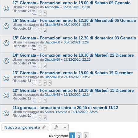
17° Giornata - Formazioni entro le 15.00 di Sabato 09 Gennaio
Ultimo messaggio da
Antonchik
«
15/01/2021, 19:30
Risposte:
24
1
2
16° Giornata - Formazioni entro le 12.30 di Mercoledì 06 Gennaio
Ultimo messaggio da
Diabolik68
«
08/01/2021, 13:51
Risposte:
17
1
2
15° Giornata - Formazioni entro le 12.30 di domenica 03 Gennaio
Ultimo messaggio da
Diabolik68
«
05/01/2021, 2:24
Risposte:
16
1
2
14° Giornata - Formazioni entro le 18.30 di Martedì 22 Dicembre
Ultimo messaggio da
Diabolik68
«
27/12/2020, 22:23
Risposte:
21
1
2
13° Giornata - Formazioni entro le 15.00 di Sabato 19 Dicembre
Ultimo messaggio da
Diabolik68
«
21/12/2020, 23:51
Risposte:
31
1
2
3
12° Giornata - Formazioni entro le 18.30 di Martedì 15 Dicembre
Ultimo messaggio da
Diabolik68
«
19/12/2020, 12:34
Risposte:
19
1
2
11a giornata - formazioni entro le 20,45 di venerdì 11/12
Ultimo messaggio da
Salieri D'Amato
«
14/12/2020, 22:25
Risposte:
20
1
2
Nuovo argomento
1
2
Prossimo
63 argomenti