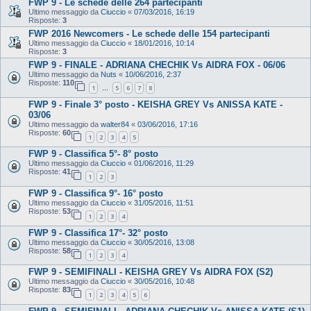
FWP 9 - Le schede delle 264 partecipanti
Ultimo messaggio da
Ciuccio
«
07/03/2016, 16:19
Risposte:
3
FWP 2016 Newcomers - Le schede delle 154 partecipanti
Ultimo messaggio da
Ciuccio
«
18/01/2016, 10:14
Risposte:
3
FWP 9 - FINALE - ADRIANA CHECHIK Vs AIDRA FOX - 06/06
Ultimo messaggio da
Nuts
«
10/06/2016, 2:37
Risposte:
110
1
5
6
7
8
…
FWP 9 - Finale 3° posto - KEISHA GREY Vs ANISSA KATE -
03/06
Ultimo messaggio da
walter84
«
03/06/2016, 17:16
Risposte:
60
1
2
3
4
5
FWP 9 - Classifica 5°- 8° posto
Ultimo messaggio da
Ciuccio
«
01/06/2016, 11:29
Risposte:
41
1
2
3
FWP 9 - Classifica 9°- 16° posto
Ultimo messaggio da
Ciuccio
«
31/05/2016, 11:51
Risposte:
53
1
2
3
4
FWP 9 - Classifica 17°- 32° posto
Ultimo messaggio da
Ciuccio
«
30/05/2016, 13:08
Risposte:
58
1
2
3
4
FWP 9 - SEMIFINALI - KEISHA GREY Vs AIDRA FOX (S2)
Ultimo messaggio da
Ciuccio
«
30/05/2016, 10:48
Risposte:
83
1
2
3
4
5
6