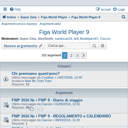
FAQ
Iscriviti
Login
Indice
Super Zeta
Figa World Player
Figa World Player 9
Argomenti senza risposta
Argomenti attivi
e
Figa World Player 9
r
c
Moderatori:
Super Zeta
,
AlexSmith
,
sandocan19
,
dell
,
Beetlejuice67
,
Ciuccio
a
Cerca
Ricerca ava
Nuovo argomento
1
2
3
Prossimo
102 argomenti
Annunci
Chi premiamo quest'anno?
Ultimo messaggio da
Costiñas
«
14/07/2026, 12:49
Inviato in
New Ifix Tcen Tcen
Risposte:
13
Argomenti
FWP 2016 Nc / FWP 9 - Diario di viaggio
Ultimo messaggio da
Ciuccio
«
01/06/2016, 12:41
Risposte:
29
1
2
FWP 2016 Nc / FWP 9 - REGOLAMENTO e CALENDARIO
Ultimo messaggio da
Ciuccio
«
08/03/2016, 11:29
Risposte:
1