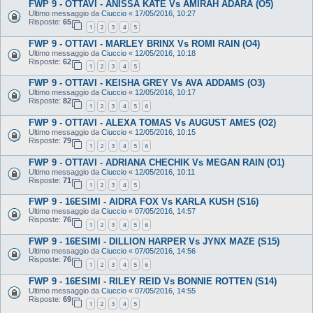
FWP 9 - OTTAVI - ANISSA KATE Vs AMIRAH ADARA (O5)
Ultimo messaggio da
Ciuccio
«
17/05/2016, 10:27
Risposte:
65
1
2
3
4
5
FWP 9 - OTTAVI - MARLEY BRINX Vs ROMI RAIN (O4)
Ultimo messaggio da
Ciuccio
«
12/05/2016, 10:18
Risposte:
62
1
2
3
4
5
FWP 9 - OTTAVI - KEISHA GREY Vs AVA ADDAMS (O3)
Ultimo messaggio da
Ciuccio
«
12/05/2016, 10:17
Risposte:
82
1
2
3
4
5
6
FWP 9 - OTTAVI - ALEXA TOMAS Vs AUGUST AMES (O2)
Ultimo messaggio da
Ciuccio
«
12/05/2016, 10:15
Risposte:
79
1
2
3
4
5
6
FWP 9 - OTTAVI - ADRIANA CHECHIK Vs MEGAN RAIN (O1)
Ultimo messaggio da
Ciuccio
«
12/05/2016, 10:11
Risposte:
71
1
2
3
4
5
FWP 9 - 16ESIMI - AIDRA FOX Vs KARLA KUSH (S16)
Ultimo messaggio da
Ciuccio
«
07/05/2016, 14:57
Risposte:
76
1
2
3
4
5
6
FWP 9 - 16ESIMI - DILLION HARPER Vs JYNX MAZE (S15)
Ultimo messaggio da
Ciuccio
«
07/05/2016, 14:56
Risposte:
76
1
2
3
4
5
6
FWP 9 - 16ESIMI - RILEY REID Vs BONNIE ROTTEN (S14)
Ultimo messaggio da
Ciuccio
«
07/05/2016, 14:55
Risposte:
69
1
2
3
4
5