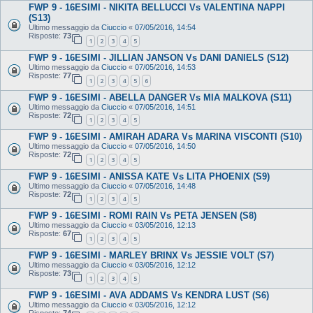
FWP 9 - 16ESIMI - NIKITA BELLUCCI Vs VALENTINA NAPPI
(S13)
Ultimo messaggio da
Ciuccio
«
07/05/2016, 14:54
Risposte:
73
1
2
3
4
5
FWP 9 - 16ESIMI - JILLIAN JANSON Vs DANI DANIELS (S12)
Ultimo messaggio da
Ciuccio
«
07/05/2016, 14:53
Risposte:
77
1
2
3
4
5
6
FWP 9 - 16ESIMI - ABELLA DANGER Vs MIA MALKOVA (S11)
Ultimo messaggio da
Ciuccio
«
07/05/2016, 14:51
Risposte:
72
1
2
3
4
5
FWP 9 - 16ESIMI - AMIRAH ADARA Vs MARINA VISCONTI (S10)
Ultimo messaggio da
Ciuccio
«
07/05/2016, 14:50
Risposte:
72
1
2
3
4
5
FWP 9 - 16ESIMI - ANISSA KATE Vs LITA PHOENIX (S9)
Ultimo messaggio da
Ciuccio
«
07/05/2016, 14:48
Risposte:
72
1
2
3
4
5
FWP 9 - 16ESIMI - ROMI RAIN Vs PETA JENSEN (S8)
Ultimo messaggio da
Ciuccio
«
03/05/2016, 12:13
Risposte:
67
1
2
3
4
5
FWP 9 - 16ESIMI - MARLEY BRINX Vs JESSIE VOLT (S7)
Ultimo messaggio da
Ciuccio
«
03/05/2016, 12:12
Risposte:
73
1
2
3
4
5
FWP 9 - 16ESIMI - AVA ADDAMS Vs KENDRA LUST (S6)
Ultimo messaggio da
Ciuccio
«
03/05/2016, 12:12
Risposte:
74