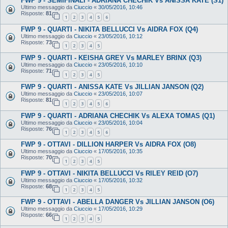
FWP 9 - SEMIFINALI - ADRIANA CHECHIK Vs ANISSA KATE (S1)
Ultimo messaggio da
Ciuccio
«
30/05/2016, 10:46
Risposte:
81
1
2
3
4
5
6
FWP 9 - QUARTI - NIKITA BELLUCCI Vs AIDRA FOX (Q4)
Ultimo messaggio da
Ciuccio
«
23/05/2016, 10:12
Risposte:
73
1
2
3
4
5
FWP 9 - QUARTI - KEISHA GREY Vs MARLEY BRINX (Q3)
Ultimo messaggio da
Ciuccio
«
23/05/2016, 10:10
Risposte:
71
1
2
3
4
5
FWP 9 - QUARTI - ANISSA KATE Vs JILLIAN JANSON (Q2)
Ultimo messaggio da
Ciuccio
«
23/05/2016, 10:07
Risposte:
81
1
2
3
4
5
6
FWP 9 - QUARTI - ADRIANA CHECHIK Vs ALEXA TOMAS (Q1)
Ultimo messaggio da
Ciuccio
«
23/05/2016, 10:04
Risposte:
76
1
2
3
4
5
6
FWP 9 - OTTAVI - DILLION HARPER Vs AIDRA FOX (O8)
Ultimo messaggio da
Ciuccio
«
17/05/2016, 10:35
Risposte:
70
1
2
3
4
5
FWP 9 - OTTAVI - NIKITA BELLUCCI Vs RILEY REID (O7)
Ultimo messaggio da
Ciuccio
«
17/05/2016, 10:32
Risposte:
68
1
2
3
4
5
FWP 9 - OTTAVI - ABELLA DANGER Vs JILLIAN JANSON (O6)
Ultimo messaggio da
Ciuccio
«
17/05/2016, 10:29
Risposte:
66
1
2
3
4
5