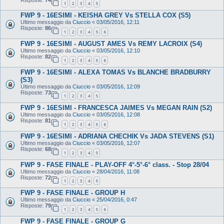
1
2
3
4
5
FWP 9 - 16ESIMI - KEISHA GREY Vs STELLA COX (S5)
Ultimo messaggio da
Ciuccio
«
03/05/2016, 12:11
Risposte:
86
1
2
3
4
5
6
FWP 9 - 16ESIMI - AUGUST AMES Vs REMY LACROIX (S4)
Ultimo messaggio da
Ciuccio
«
03/05/2016, 12:10
Risposte:
82
1
2
3
4
5
6
FWP 9 - 16ESIMI - ALEXA TOMAS Vs BLANCHE BRADBURRY
(S3)
Ultimo messaggio da
Ciuccio
«
03/05/2016, 12:09
Risposte:
73
1
2
3
4
5
FWP 9 - 16ESIMI - FRANCESCA JAIMES Vs MEGAN RAIN (S2)
Ultimo messaggio da
Ciuccio
«
03/05/2016, 12:08
Risposte:
81
1
2
3
4
5
6
FWP 9 - 16ESIMI - ADRIANA CHECHIK Vs JADA STEVENS (S1)
Ultimo messaggio da
Ciuccio
«
03/05/2016, 12:07
Risposte:
68
1
2
3
4
5
FWP 9 - FASE FINALE - PLAY-OFF 4°-5°-6° class. - Stop 28/04
Ultimo messaggio da
Ciuccio
«
28/04/2016, 11:08
Risposte:
72
1
2
3
4
5
FWP 9 - FASE FINALE - GROUP H
Ultimo messaggio da
Ciuccio
«
25/04/2016, 0:47
Risposte:
79
1
2
3
4
5
6
FWP 9 - FASE FINALE - GROUP G