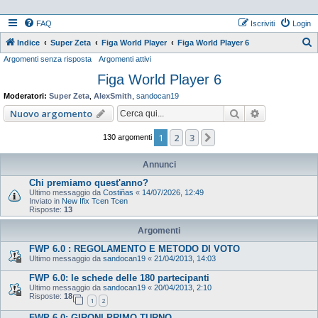
FAQ
Iscriviti
Login
Indice
Super Zeta
Figa World Player
Figa World Player 6
Argomenti senza risposta
Argomenti attivi
e
Figa World Player 6
r
c
Moderatori:
Super Zeta
,
AlexSmith
,
sandocan19
a
Cerca
Ricerca ava
Nuovo argomento
1
2
3
Prossimo
130 argomenti
Annunci
Chi premiamo quest'anno?
Ultimo messaggio da
Costiñas
«
14/07/2026, 12:49
Inviato in
New Ifix Tcen Tcen
Risposte:
13
Argomenti
FWP 6.0 : REGOLAMENTO E METODO DI VOTO
Ultimo messaggio da
sandocan19
«
21/04/2013, 14:03
FWP 6.0: le schede delle 180 partecipanti
Ultimo messaggio da
sandocan19
«
20/04/2013, 2:10
Risposte:
18
1
2
FWP 6.0: GIRONI PRIMO TURNO