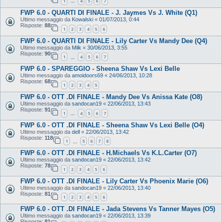
1
4
5
6
7
…
FWP 6.0 - QUARTI DI FINALE - J. Jaymes Vs J. White (Q1)
Ultimo messaggio da
Kowalski
«
01/07/2013, 0:44
Risposte:
88
1
2
3
4
5
6
FWP 6.0 - QUARTI DI FINALE - Lily Carter Vs Mandy Dee (Q4)
Ultimo messaggio da
Milk
«
30/06/2013, 3:55
Risposte:
90
1
4
5
6
7
…
FWP 6.0 - SPAREGGIO - Sheena Shaw Vs Lexi Belle
Ultimo messaggio da
amoidoors69
«
24/06/2013, 10:28
Risposte:
68
1
2
3
4
5
FWP 6.0 - OTT .DI FINALE - Mandy Dee Vs Anissa Kate (O8)
Ultimo messaggio da
sandocan19
«
22/06/2013, 13:43
Risposte:
91
1
4
5
6
7
…
FWP 6.0 - OTT .DI FINALE - Sheena Shaw Vs Lexi Belle (O4)
Ultimo messaggio da
dell
«
22/06/2013, 13:42
Risposte:
118
1
5
6
7
8
…
FWP 6.0 - OTT .DI FINALE - H.Michaels Vs K.L.Carter (O7)
Ultimo messaggio da
sandocan19
«
22/06/2013, 13:42
Risposte:
78
1
2
3
4
5
6
FWP 6.0 - OTT .DI FINALE - Lily Carter Vs Phoenix Marie (O6)
Ultimo messaggio da
sandocan19
«
22/06/2013, 13:40
Risposte:
81
1
2
3
4
5
6
FWP 6.0 - OTT .DI FINALE - Jada Stevens Vs Tanner Mayes (O5)
Ultimo messaggio da
sandocan19
«
22/06/2013, 13:39
Risposte:
81