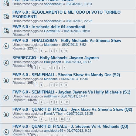
Ultimo messaggio da
sandocan19
«
15/04/2013, 13:31
FWP 6.0 : REGOLAMENTO E METODO DI VOTO TORNEO
ESORDIENTI
Ultimo messaggio da
sandocan19
«
08/01/2013, 22:23
FWP 6.0 : le schede delle 64 esordienti
Ultimo messaggio da
Gambo192
«
06/01/2013, 18:01
Risposte:
6
FWP 6.0 - FINALISSIMA - Holly Michaels Vs Sheena Shaw
Ultimo messaggio da
Matteone
«
15/07/2013, 8:52
Risposte:
123
1
6
7
8
9
…
SPAREGGIO : Holly Michaels -Jayden Jaymes
Ultimo messaggio da
Paul joseph
«
08/07/2013, 13:12
Risposte:
94
1
4
5
6
7
…
FWP 6.0 - SEMIFINALI - Sheena Shaw Vs Mandy Dee (S2)
Ultimo messaggio da
Matteone
«
06/07/2013, 15:34
Risposte:
105
1
5
6
7
8
…
FWP 6.0 - SEMIFINALI - Jayden Jaymes Vs Holly Michaels (S1)
Ultimo messaggio da
red8man
«
06/07/2013, 14:47
Risposte:
146
1
7
8
9
10
…
FWP 6.0 - QUARTI DI FINALE - Jynx Maze Vs Sheena Shaw (Q2)
Ultimo messaggio da
Rand Al'Thor
«
01/07/2013, 13:25
Risposte:
153
1
8
9
10
11
…
FWP 6.0 - QUARTI DI FINALE - J. Stevens Vs H. Michaels (Q3)
Ultimo messaggio da
amoidoors69
«
01/07/2013, 9:23
Risposte:
97