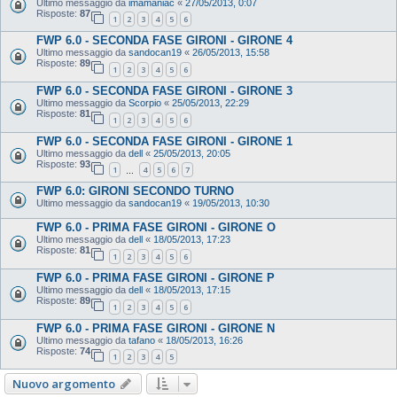
Ultimo messaggio da
imamaniac
«
27/05/2013, 0:07
Risposte:
87
1
2
3
4
5
6
FWP 6.0 - SECONDA FASE GIRONI - GIRONE 4
Ultimo messaggio da
sandocan19
«
26/05/2013, 15:58
Risposte:
89
1
2
3
4
5
6
FWP 6.0 - SECONDA FASE GIRONI - GIRONE 3
Ultimo messaggio da
Scorpio
«
25/05/2013, 22:29
Risposte:
81
1
2
3
4
5
6
FWP 6.0 - SECONDA FASE GIRONI - GIRONE 1
Ultimo messaggio da
dell
«
25/05/2013, 20:05
Risposte:
93
1
4
5
6
7
…
FWP 6.0: GIRONI SECONDO TURNO
Ultimo messaggio da
sandocan19
«
19/05/2013, 10:30
FWP 6.0 - PRIMA FASE GIRONI - GIRONE O
Ultimo messaggio da
dell
«
18/05/2013, 17:23
Risposte:
81
1
2
3
4
5
6
FWP 6.0 - PRIMA FASE GIRONI - GIRONE P
Ultimo messaggio da
dell
«
18/05/2013, 17:15
Risposte:
89
1
2
3
4
5
6
FWP 6.0 - PRIMA FASE GIRONI - GIRONE N
Ultimo messaggio da
tafano
«
18/05/2013, 16:26
Risposte:
74
1
2
3
4
5
Nuovo argomento