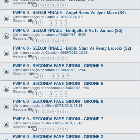
Risposte:
83
1
2
3
4
5
6
FWP 6.0 - SED.DI FINALE - Angel Rivas Vs Jynx Maze (S4)
Ultimo messaggio da
Gothic
«
10/06/2013, 8:39
Risposte:
95
1
4
5
6
7
…
FWP 6.0 - SED.DI FINALE - Bridgette B Vs F. Jaimes (S5)
Ultimo messaggio da
tafano
«
08/06/2013, 15:05
Risposte:
75
1
2
3
4
5
6
FWP 6.0 - SED.DI FINALE - Bobbi Starr Vs Remy Lacroix (S2)
Ultimo messaggio da
Ciuccio
«
08/06/2013, 13:39
Risposte:
86
1
2
3
4
5
6
FWP 6.0 - SECONDA FASE GIRONI - GIRONE 5
Ultimo messaggio da
tafano
«
03/06/2013, 12:44
Risposte:
100
1
4
5
6
7
…
FWP 6.0 - SECONDA FASE GIRONI - GIRONE 6
Ultimo messaggio da
roccocop
«
03/06/2013, 1:43
Risposte:
96
1
4
5
6
7
…
FWP 6.0 - SECONDA FASE GIRONI - GIRONE 8
Ultimo messaggio da
Milk
«
02/06/2013, 15:15
Risposte:
84
1
2
3
4
5
6
FWP 6.0 - SECONDA FASE GIRONI - GIRONE 7
Ultimo messaggio da
Milk
«
02/06/2013, 15:12
Risposte:
83
1
2
3
4
5
6
FWP 6.0 - SECONDA FASE GIRONI - GIRONE 2