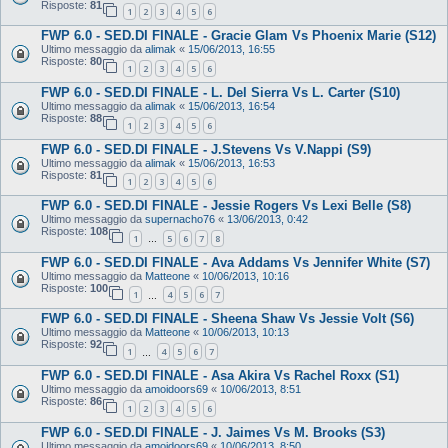
Risposte:
81
1
2
3
4
5
6
FWP 6.0 - SED.DI FINALE - Gracie Glam Vs Phoenix Marie (S12)
Ultimo messaggio da
alimak
«
15/06/2013, 16:55
Risposte:
80
1
2
3
4
5
6
FWP 6.0 - SED.DI FINALE - L. Del Sierra Vs L. Carter (S10)
Ultimo messaggio da
alimak
«
15/06/2013, 16:54
Risposte:
88
1
2
3
4
5
6
FWP 6.0 - SED.DI FINALE - J.Stevens Vs V.Nappi (S9)
Ultimo messaggio da
alimak
«
15/06/2013, 16:53
Risposte:
81
1
2
3
4
5
6
FWP 6.0 - SED.DI FINALE - Jessie Rogers Vs Lexi Belle (S8)
Ultimo messaggio da
supernacho76
«
13/06/2013, 0:42
Risposte:
108
1
5
6
7
8
…
FWP 6.0 - SED.DI FINALE - Ava Addams Vs Jennifer White (S7)
Ultimo messaggio da
Matteone
«
10/06/2013, 10:16
Risposte:
100
1
4
5
6
7
…
FWP 6.0 - SED.DI FINALE - Sheena Shaw Vs Jessie Volt (S6)
Ultimo messaggio da
Matteone
«
10/06/2013, 10:13
Risposte:
92
1
4
5
6
7
…
FWP 6.0 - SED.DI FINALE - Asa Akira Vs Rachel Roxx (S1)
Ultimo messaggio da
amoidoors69
«
10/06/2013, 8:51
Risposte:
86
1
2
3
4
5
6
FWP 6.0 - SED.DI FINALE - J. Jaimes Vs M. Brooks (S3)
Ultimo messaggio da
amoidoors69
«
10/06/2013, 8:50