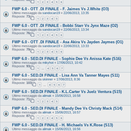
1
2
3
4
5
6
FWP 6.0 - OTT .DI FINALE - F. Jaimes Vs J.White (O3)
Ultimo messaggio da
sandocan19
«
22/06/2013, 13:35
Risposte:
73
1
2
3
4
5
FWP 6.0 - OTT .DI FINALE - Bobbi Starr Vs Jynx Maze (O2)
Ultimo messaggio da
sandocan19
«
22/06/2013, 13:34
Risposte:
76
1
2
3
4
5
6
FWP 6.0 - OTT .DI FINALE - Asa Akira Vs Jayden Jaymes (O1)
Ultimo messaggio da
sandocan19
«
22/06/2013, 13:33
Risposte:
79
1
2
3
4
5
6
FWP 6.0 - SED.DI FINALE - Sophie Dee Vs Anissa Kate (S16)
Ultimo messaggio da
mikyhot
«
17/06/2013, 10:42
Risposte:
93
1
4
5
6
7
…
FWP 6.0 - SED.DI FINALE - Lisa Ann Va Tanner Mayes (S11)
Ultimo messaggio da
skinner
«
17/06/2013, 8:36
Risposte:
103
1
4
5
6
7
…
FWP 6.0 - SED.DI FINALE - K.L.Carter Vs Juelz Ventura (S15)
Ultimo messaggio da
alimak
«
15/06/2013, 16:58
Risposte:
71
1
2
3
4
5
FWP 6.0 - SED.DI FINALE - Mandy Dee Vs Christy Mack (S14)
Ultimo messaggio da
alimak
«
15/06/2013, 16:57
Risposte:
87
1
2
3
4
5
6
FWP 6.0 - SED.DI FINALE - H. Michaels Vs K.Rose (S13)
Ultimo messaggio da
alimak
«
15/06/2013, 16:56