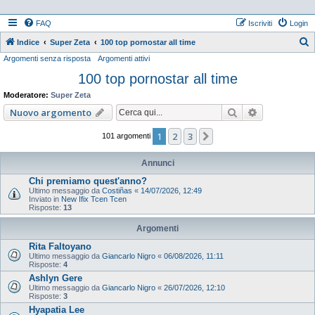
FAQ
Iscriviti
Login
Indice
Super Zeta
100 top pornostar all time
Argomenti senza risposta
Argomenti attivi
e
100 top pornostar all time
r
c
Moderatore:
Super Zeta
a
Cerca
Ricerca ava
Nuovo argomento
1
2
3
Prossimo
101 argomenti
Annunci
Chi premiamo quest'anno?
Ultimo messaggio da
Costiñas
«
14/07/2026, 12:49
Inviato in
New Ifix Tcen Tcen
Risposte:
13
Argomenti
Rita Faltoyano
Ultimo messaggio da
Giancarlo Nigro
«
06/08/2026, 11:11
Risposte:
4
Ashlyn Gere
Ultimo messaggio da
Giancarlo Nigro
«
26/07/2026, 12:10
Risposte:
3
Hyapatia Lee