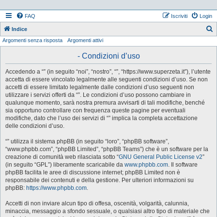
FAQ
Iscriviti
Login
Indice
Argomenti senza risposta
Argomenti attivi
e
r
- Condizioni d’uso
c
Accedendo a “” (in seguito “noi”, “nostro”, “”, “https://www.superzeta.it”), l’utente
a
accetta di essere vincolato legalmente alle seguenti condizioni d’uso. Se non
accetti di essere limitato legalmente dalle condizioni d’uso seguenti non
utilizzare i servizi offerti da “”. Le condizioni d’uso possono cambiare in
qualunque momento, sarà nostra premura avvisarti di tali modifiche, benché
sia opportuno controllare con frequenza queste pagine per eventuali
modifiche, dato che l’uso dei servizi di “” implica la completa accettazione
delle condizioni d’uso.
“” utilizza il sistema phpBB (in seguito “loro”, “phpBB software”,
“www.phpbb.com”, “phpBB Limited”, “phpBB Teams”) che è un software per la
creazione di comunità web rilasciata sotto “
GNU General Public License v2
”
(in seguito “GPL”) liberamente scaricabile da
www.phpbb.com
. Il software
phpBB facilita le aree di discussione internet; phpBB Limited non è
responsabile dei contenuti e della gestione. Per ulteriori informazioni su
phpBB:
https://www.phpbb.com
.
Accetti di non inviare alcun tipo di offesa, oscenità, volgarità, calunnia,
minaccia, messaggio a sfondo sessuale, o qualsiasi altro tipo di materiale che