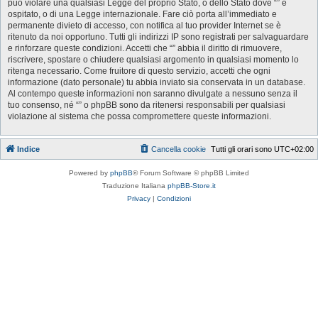
può violare una qualsiasi Legge del proprio Stato, o dello Stato dove “” è
ospitato, o di una Legge internazionale. Fare ciò porta all’immediato e
permanente divieto di accesso, con notifica al tuo provider Internet se è
ritenuto da noi opportuno. Tutti gli indirizzi IP sono registrati per salvaguardare
e rinforzare queste condizioni. Accetti che “” abbia il diritto di rimuovere,
riscrivere, spostare o chiudere qualsiasi argomento in qualsiasi momento lo
ritenga necessario. Come fruitore di questo servizio, accetti che ogni
informazione (dato personale) tu abbia inviato sia conservata in un database.
Al contempo queste informazioni non saranno divulgate a nessuno senza il
tuo consenso, né “” o phpBB sono da ritenersi responsabili per qualsiasi
violazione al sistema che possa compromettere queste informazioni.
Indice
Cancella cookie
Tutti gli orari sono
UTC+02:00
Powered by
phpBB
® Forum Software © phpBB Limited
Traduzione Italiana
phpBB-Store.it
Privacy
|
Condizioni