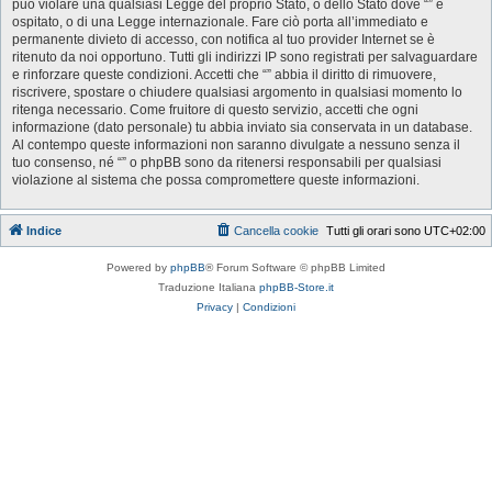
può violare una qualsiasi Legge del proprio Stato, o dello Stato dove “” è
ospitato, o di una Legge internazionale. Fare ciò porta all’immediato e
permanente divieto di accesso, con notifica al tuo provider Internet se è
ritenuto da noi opportuno. Tutti gli indirizzi IP sono registrati per salvaguardare
e rinforzare queste condizioni. Accetti che “” abbia il diritto di rimuovere,
riscrivere, spostare o chiudere qualsiasi argomento in qualsiasi momento lo
ritenga necessario. Come fruitore di questo servizio, accetti che ogni
informazione (dato personale) tu abbia inviato sia conservata in un database.
Al contempo queste informazioni non saranno divulgate a nessuno senza il
tuo consenso, né “” o phpBB sono da ritenersi responsabili per qualsiasi
violazione al sistema che possa compromettere queste informazioni.
Indice
Cancella cookie
Tutti gli orari sono
UTC+02:00
Powered by
phpBB
® Forum Software © phpBB Limited
Traduzione Italiana
phpBB-Store.it
Privacy
|
Condizioni