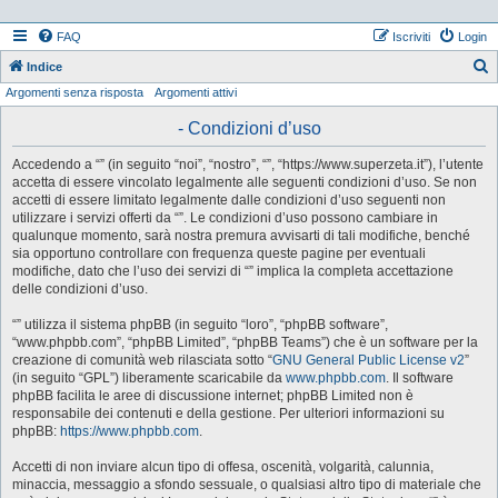
FAQ
Iscriviti
Login
Indice
Argomenti senza risposta
Argomenti attivi
e
r
- Condizioni d’uso
c
Accedendo a “” (in seguito “noi”, “nostro”, “”, “https://www.superzeta.it”), l’utente
a
accetta di essere vincolato legalmente alle seguenti condizioni d’uso. Se non
accetti di essere limitato legalmente dalle condizioni d’uso seguenti non
utilizzare i servizi offerti da “”. Le condizioni d’uso possono cambiare in
qualunque momento, sarà nostra premura avvisarti di tali modifiche, benché
sia opportuno controllare con frequenza queste pagine per eventuali
modifiche, dato che l’uso dei servizi di “” implica la completa accettazione
delle condizioni d’uso.
“” utilizza il sistema phpBB (in seguito “loro”, “phpBB software”,
“www.phpbb.com”, “phpBB Limited”, “phpBB Teams”) che è un software per la
creazione di comunità web rilasciata sotto “
GNU General Public License v2
”
(in seguito “GPL”) liberamente scaricabile da
www.phpbb.com
. Il software
phpBB facilita le aree di discussione internet; phpBB Limited non è
responsabile dei contenuti e della gestione. Per ulteriori informazioni su
phpBB:
https://www.phpbb.com
.
Accetti di non inviare alcun tipo di offesa, oscenità, volgarità, calunnia,
minaccia, messaggio a sfondo sessuale, o qualsiasi altro tipo di materiale che