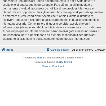
può violare una qualsiasi Legge del proprio Stato, o dello Stato dove “” è
ospitato, o di una Legge internazionale. Fare ciò porta all’immediato e
permanente divieto di accesso, con notifica al tuo provider Internet se è
ritenuto da noi opportuno. Tutti gli indirizzi IP sono registrati per salvaguardare
e rinforzare queste condizioni. Accetti che “” abbia il diritto di rimuovere,
riscrivere, spostare o chiudere qualsiasi argomento in qualsiasi momento lo
ritenga necessario. Come fruitore di questo servizio, accetti che ogni
informazione (dato personale) tu abbia inviato sia conservata in un database.
Al contempo queste informazioni non saranno divulgate a nessuno senza il
tuo consenso, né “” o phpBB sono da ritenersi responsabili per qualsiasi
violazione al sistema che possa compromettere queste informazioni.
Indice
Cancella cookie
Tutti gli orari sono
UTC+02:00
Powered by
phpBB
® Forum Software © phpBB Limited
Traduzione Italiana
phpBB-Store.it
Privacy
|
Condizioni