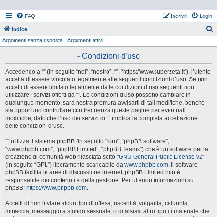
FAQ
Iscriviti
Login
Indice
Argomenti senza risposta
Argomenti attivi
e
r
- Condizioni d’uso
c
Accedendo a “” (in seguito “noi”, “nostro”, “”, “https://www.superzeta.it”), l’utente
a
accetta di essere vincolato legalmente alle seguenti condizioni d’uso. Se non
accetti di essere limitato legalmente dalle condizioni d’uso seguenti non
utilizzare i servizi offerti da “”. Le condizioni d’uso possono cambiare in
qualunque momento, sarà nostra premura avvisarti di tali modifiche, benché
sia opportuno controllare con frequenza queste pagine per eventuali
modifiche, dato che l’uso dei servizi di “” implica la completa accettazione
delle condizioni d’uso.
“” utilizza il sistema phpBB (in seguito “loro”, “phpBB software”,
“www.phpbb.com”, “phpBB Limited”, “phpBB Teams”) che è un software per la
creazione di comunità web rilasciata sotto “
GNU General Public License v2
”
(in seguito “GPL”) liberamente scaricabile da
www.phpbb.com
. Il software
phpBB facilita le aree di discussione internet; phpBB Limited non è
responsabile dei contenuti e della gestione. Per ulteriori informazioni su
phpBB:
https://www.phpbb.com
.
Accetti di non inviare alcun tipo di offesa, oscenità, volgarità, calunnia,
minaccia, messaggio a sfondo sessuale, o qualsiasi altro tipo di materiale che