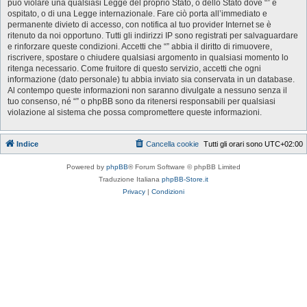
può violare una qualsiasi Legge del proprio Stato, o dello Stato dove “” è
ospitato, o di una Legge internazionale. Fare ciò porta all’immediato e
permanente divieto di accesso, con notifica al tuo provider Internet se è
ritenuto da noi opportuno. Tutti gli indirizzi IP sono registrati per salvaguardare
e rinforzare queste condizioni. Accetti che “” abbia il diritto di rimuovere,
riscrivere, spostare o chiudere qualsiasi argomento in qualsiasi momento lo
ritenga necessario. Come fruitore di questo servizio, accetti che ogni
informazione (dato personale) tu abbia inviato sia conservata in un database.
Al contempo queste informazioni non saranno divulgate a nessuno senza il
tuo consenso, né “” o phpBB sono da ritenersi responsabili per qualsiasi
violazione al sistema che possa compromettere queste informazioni.
Indice
Cancella cookie
Tutti gli orari sono
UTC+02:00
Powered by
phpBB
® Forum Software © phpBB Limited
Traduzione Italiana
phpBB-Store.it
Privacy
|
Condizioni