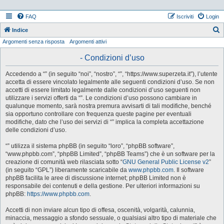
FAQ
Iscriviti
Login
Indice
Argomenti senza risposta
Argomenti attivi
e
r
- Condizioni d’uso
c
Accedendo a “” (in seguito “noi”, “nostro”, “”, “https://www.superzeta.it”), l’utente
a
accetta di essere vincolato legalmente alle seguenti condizioni d’uso. Se non
accetti di essere limitato legalmente dalle condizioni d’uso seguenti non
utilizzare i servizi offerti da “”. Le condizioni d’uso possono cambiare in
qualunque momento, sarà nostra premura avvisarti di tali modifiche, benché
sia opportuno controllare con frequenza queste pagine per eventuali
modifiche, dato che l’uso dei servizi di “” implica la completa accettazione
delle condizioni d’uso.
“” utilizza il sistema phpBB (in seguito “loro”, “phpBB software”,
“www.phpbb.com”, “phpBB Limited”, “phpBB Teams”) che è un software per la
creazione di comunità web rilasciata sotto “
GNU General Public License v2
”
(in seguito “GPL”) liberamente scaricabile da
www.phpbb.com
. Il software
phpBB facilita le aree di discussione internet; phpBB Limited non è
responsabile dei contenuti e della gestione. Per ulteriori informazioni su
phpBB:
https://www.phpbb.com
.
Accetti di non inviare alcun tipo di offesa, oscenità, volgarità, calunnia,
minaccia, messaggio a sfondo sessuale, o qualsiasi altro tipo di materiale che