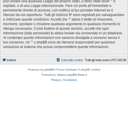
può violare una qualsiasi Legge del proprio Stato, o dello Stato dove “” è
ospitato, o di una Legge internazionale. Fare ciò porta all’immediato e
permanente divieto di accesso, con notifica al tuo provider Internet se è
ritenuto da noi opportuno. Tutti gli indirizzi IP sono registrati per salvaguardare
e rinforzare queste condizioni. Accetti che “” abbia il diritto di rimuovere,
riscrivere, spostare o chiudere qualsiasi argomento in qualsiasi momento lo
ritenga necessario. Come fruitore di questo servizio, accetti che ogni
informazione (dato personale) tu abbia inviato sia conservata in un database.
Al contempo queste informazioni non saranno divulgate a nessuno senza il
tuo consenso, né “” o phpBB sono da ritenersi responsabili per qualsiasi
violazione al sistema che possa compromettere queste informazioni.
Indice
Cancella cookie
Tutti gli orari sono
UTC+02:00
Powered by
phpBB
® Forum Software © phpBB Limited
Traduzione Italiana
phpBB-Store.it
Privacy
|
Condizioni