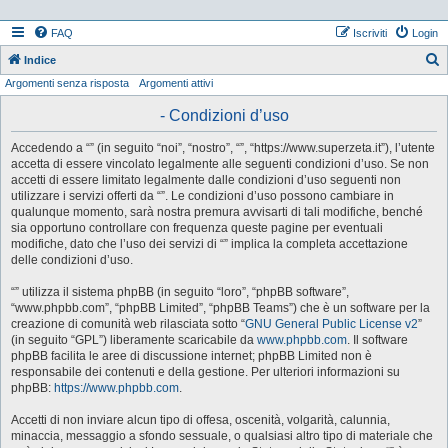
FAQ
Iscriviti
Login
Indice
Argomenti senza risposta
Argomenti attivi
e
r
- Condizioni d’uso
c
Accedendo a “” (in seguito “noi”, “nostro”, “”, “https://www.superzeta.it”), l’utente
a
accetta di essere vincolato legalmente alle seguenti condizioni d’uso. Se non
accetti di essere limitato legalmente dalle condizioni d’uso seguenti non
utilizzare i servizi offerti da “”. Le condizioni d’uso possono cambiare in
qualunque momento, sarà nostra premura avvisarti di tali modifiche, benché
sia opportuno controllare con frequenza queste pagine per eventuali
modifiche, dato che l’uso dei servizi di “” implica la completa accettazione
delle condizioni d’uso.
“” utilizza il sistema phpBB (in seguito “loro”, “phpBB software”,
“www.phpbb.com”, “phpBB Limited”, “phpBB Teams”) che è un software per la
creazione di comunità web rilasciata sotto “
GNU General Public License v2
”
(in seguito “GPL”) liberamente scaricabile da
www.phpbb.com
. Il software
phpBB facilita le aree di discussione internet; phpBB Limited non è
responsabile dei contenuti e della gestione. Per ulteriori informazioni su
phpBB:
https://www.phpbb.com
.
Accetti di non inviare alcun tipo di offesa, oscenità, volgarità, calunnia,
minaccia, messaggio a sfondo sessuale, o qualsiasi altro tipo di materiale che