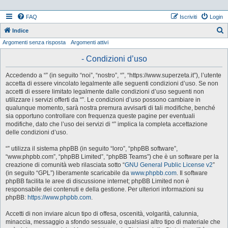
FAQ
Iscriviti
Login
Indice
Argomenti senza risposta
Argomenti attivi
e
r
- Condizioni d’uso
c
Accedendo a “” (in seguito “noi”, “nostro”, “”, “https://www.superzeta.it”), l’utente
a
accetta di essere vincolato legalmente alle seguenti condizioni d’uso. Se non
accetti di essere limitato legalmente dalle condizioni d’uso seguenti non
utilizzare i servizi offerti da “”. Le condizioni d’uso possono cambiare in
qualunque momento, sarà nostra premura avvisarti di tali modifiche, benché
sia opportuno controllare con frequenza queste pagine per eventuali
modifiche, dato che l’uso dei servizi di “” implica la completa accettazione
delle condizioni d’uso.
“” utilizza il sistema phpBB (in seguito “loro”, “phpBB software”,
“www.phpbb.com”, “phpBB Limited”, “phpBB Teams”) che è un software per la
creazione di comunità web rilasciata sotto “
GNU General Public License v2
”
(in seguito “GPL”) liberamente scaricabile da
www.phpbb.com
. Il software
phpBB facilita le aree di discussione internet; phpBB Limited non è
responsabile dei contenuti e della gestione. Per ulteriori informazioni su
phpBB:
https://www.phpbb.com
.
Accetti di non inviare alcun tipo di offesa, oscenità, volgarità, calunnia,
minaccia, messaggio a sfondo sessuale, o qualsiasi altro tipo di materiale che