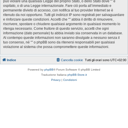
può violare una qualsiasi Legge del proprio Stato, o dello Stato dove “” è
ospitato, o di una Legge internazionale. Fare ciò porta all’immediato e
permanente divieto di accesso, con notifica al tuo provider Internet se è
ritenuto da noi opportuno. Tutti gli indirizzi IP sono registrati per salvaguardare
e rinforzare queste condizioni. Accetti che “” abbia il diritto di rimuovere,
riscrivere, spostare o chiudere qualsiasi argomento in qualsiasi momento lo
ritenga necessario. Come fruitore di questo servizio, accetti che ogni
informazione (dato personale) tu abbia inviato sia conservata in un database.
Al contempo queste informazioni non saranno divulgate a nessuno senza il
tuo consenso, né “” o phpBB sono da ritenersi responsabili per qualsiasi
violazione al sistema che possa compromettere queste informazioni.
Indice
Cancella cookie
Tutti gli orari sono
UTC+02:00
Powered by
phpBB
® Forum Software © phpBB Limited
Traduzione Italiana
phpBB-Store.it
Privacy
|
Condizioni