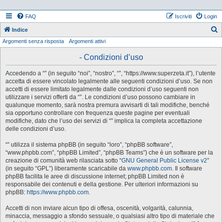
FAQ
Iscriviti
Login
Indice
Argomenti senza risposta
Argomenti attivi
e
r
- Condizioni d’uso
c
Accedendo a “” (in seguito “noi”, “nostro”, “”, “https://www.superzeta.it”), l’utente
a
accetta di essere vincolato legalmente alle seguenti condizioni d’uso. Se non
accetti di essere limitato legalmente dalle condizioni d’uso seguenti non
utilizzare i servizi offerti da “”. Le condizioni d’uso possono cambiare in
qualunque momento, sarà nostra premura avvisarti di tali modifiche, benché
sia opportuno controllare con frequenza queste pagine per eventuali
modifiche, dato che l’uso dei servizi di “” implica la completa accettazione
delle condizioni d’uso.
“” utilizza il sistema phpBB (in seguito “loro”, “phpBB software”,
“www.phpbb.com”, “phpBB Limited”, “phpBB Teams”) che è un software per la
creazione di comunità web rilasciata sotto “
GNU General Public License v2
”
(in seguito “GPL”) liberamente scaricabile da
www.phpbb.com
. Il software
phpBB facilita le aree di discussione internet; phpBB Limited non è
responsabile dei contenuti e della gestione. Per ulteriori informazioni su
phpBB:
https://www.phpbb.com
.
Accetti di non inviare alcun tipo di offesa, oscenità, volgarità, calunnia,
minaccia, messaggio a sfondo sessuale, o qualsiasi altro tipo di materiale che