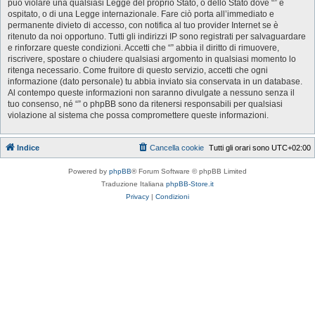
può violare una qualsiasi Legge del proprio Stato, o dello Stato dove “” è
ospitato, o di una Legge internazionale. Fare ciò porta all’immediato e
permanente divieto di accesso, con notifica al tuo provider Internet se è
ritenuto da noi opportuno. Tutti gli indirizzi IP sono registrati per salvaguardare
e rinforzare queste condizioni. Accetti che “” abbia il diritto di rimuovere,
riscrivere, spostare o chiudere qualsiasi argomento in qualsiasi momento lo
ritenga necessario. Come fruitore di questo servizio, accetti che ogni
informazione (dato personale) tu abbia inviato sia conservata in un database.
Al contempo queste informazioni non saranno divulgate a nessuno senza il
tuo consenso, né “” o phpBB sono da ritenersi responsabili per qualsiasi
violazione al sistema che possa compromettere queste informazioni.
Indice
Cancella cookie
Tutti gli orari sono
UTC+02:00
Powered by
phpBB
® Forum Software © phpBB Limited
Traduzione Italiana
phpBB-Store.it
Privacy
|
Condizioni