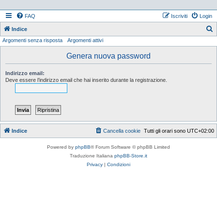
FAQ
Iscriviti
Login
Indice
Argomenti senza risposta
Argomenti attivi
e
r
Genera nuova password
c
Indirizzo email:
a
Deve essere l’indirizzo email che hai inserito durante la registrazione.
Indice
Cancella cookie
Tutti gli orari sono
UTC+02:00
Powered by
phpBB
® Forum Software © phpBB Limited
Traduzione Italiana
phpBB-Store.it
Privacy
|
Condizioni