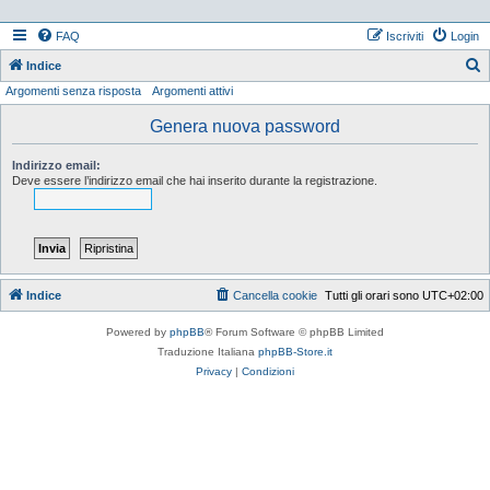
FAQ
Iscriviti
Login
Indice
Argomenti senza risposta
Argomenti attivi
e
r
Genera nuova password
c
Indirizzo email:
a
Deve essere l’indirizzo email che hai inserito durante la registrazione.
Indice
Cancella cookie
Tutti gli orari sono
UTC+02:00
Powered by
phpBB
® Forum Software © phpBB Limited
Traduzione Italiana
phpBB-Store.it
Privacy
|
Condizioni