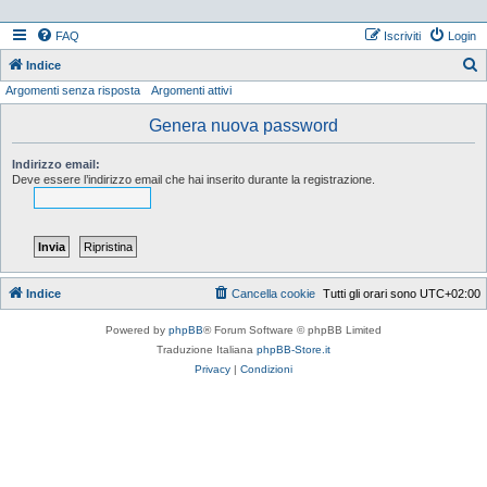
FAQ
Iscriviti
Login
Indice
Argomenti senza risposta
Argomenti attivi
e
r
Genera nuova password
c
Indirizzo email:
a
Deve essere l’indirizzo email che hai inserito durante la registrazione.
Indice
Cancella cookie
Tutti gli orari sono
UTC+02:00
Powered by
phpBB
® Forum Software © phpBB Limited
Traduzione Italiana
phpBB-Store.it
Privacy
|
Condizioni