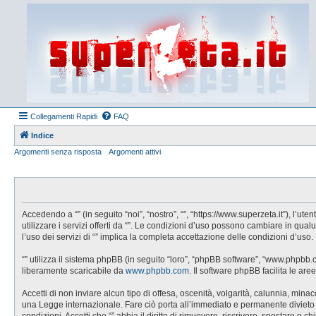
Collegamenti Rapidi
FAQ
Indice
Argomenti senza risposta
Argomenti attivi
Accedendo a “” (in seguito “noi”, “nostro”, “”, “https://www.superzeta.it”), l’
utilizzare i servizi offerti da “”. Le condizioni d’uso possono cambiare in q
l’uso dei servizi di “” implica la completa accettazione delle condizioni d’uso.
“” utilizza il sistema phpBB (in seguito “loro”, “phpBB software”, “www.phpbb
liberamente scaricabile da
www.phpbb.com
. Il software phpBB facilita le a
Accetti di non inviare alcun tipo di offesa, oscenità, volgarità, calunnia, min
una Legge internazionale. Fare ciò porta all’immediato e permanente divieto di 
condizioni. Accetti che “” abbia il diritto di rimuovere, riscrivere, spostare 