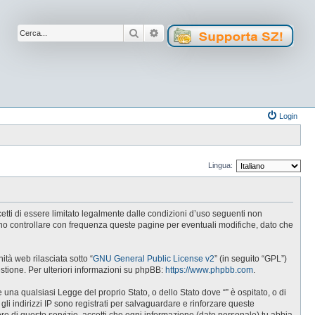
Cerca
Ricerca avanzata
Login
Lingua:
ccetti di essere limitato legalmente dalle condizioni d’uso seguenti non
tuno controllare con frequenza queste pagine per eventuali modifiche, dato che
tà web rilasciata sotto “
GNU General Public License v2
” (in seguito “GPL”)
estione. Per ulteriori informazioni su phpBB:
https://www.phpbb.com
.
e una qualsiasi Legge del proprio Stato, o dello Stato dove “” è ospitato, o di
gli indirizzi IP sono registrati per salvaguardare e rinforzare queste
ore di questo servizio, accetti che ogni informazione (dato personale) tu abbia