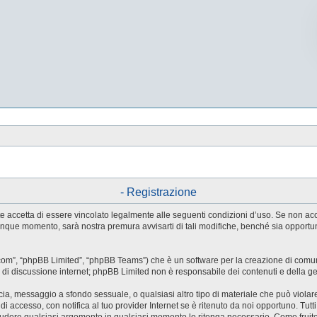
- Registrazione
utente accetta di essere vincolato legalmente alle seguenti condizioni d’uso. Se non a
ualunque momento, sarà nostra premura avvisarti di tali modifiche, benché sia oppor
.com”, “phpBB Limited”, “phpBB Teams”) che è un software per la creazione di comuni
ree di discussione internet; phpBB Limited non è responsabile dei contenuti e della g
accia, messaggio a sfondo sessuale, o qualsiasi altro tipo di materiale che può violar
accesso, con notifica al tuo provider Internet se è ritenuto da noi opportuno. Tutti 
o chiudere qualsiasi argomento in qualsiasi momento lo ritenga necessario. Come fruit