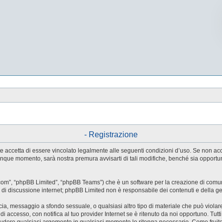
- Registrazione
utente accetta di essere vincolato legalmente alle seguenti condizioni d’uso. Se non a
ualunque momento, sarà nostra premura avvisarti di tali modifiche, benché sia oppor
.com”, “phpBB Limited”, “phpBB Teams”) che è un software per la creazione di comuni
ree di discussione internet; phpBB Limited non è responsabile dei contenuti e della g
accia, messaggio a sfondo sessuale, o qualsiasi altro tipo di materiale che può violar
accesso, con notifica al tuo provider Internet se è ritenuto da noi opportuno. Tutti 
o chiudere qualsiasi argomento in qualsiasi momento lo ritenga necessario. Come fruit