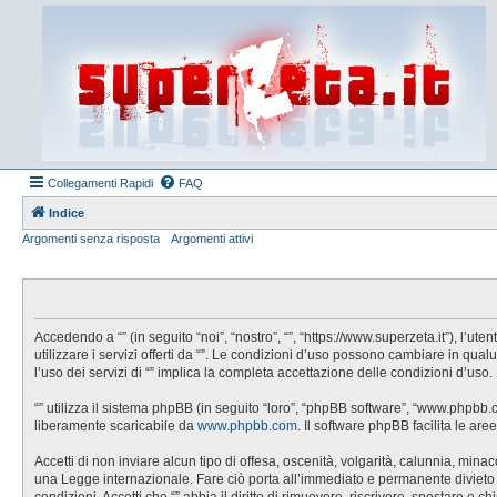
Collegamenti Rapidi
FAQ
Indice
Argomenti senza risposta
Argomenti attivi
Accedendo a “” (in seguito “noi”, “nostro”, “”, “https://www.superzeta.it”), l’
utilizzare i servizi offerti da “”. Le condizioni d’uso possono cambiare in q
l’uso dei servizi di “” implica la completa accettazione delle condizioni d’uso.
“” utilizza il sistema phpBB (in seguito “loro”, “phpBB software”, “www.phpbb
liberamente scaricabile da
www.phpbb.com
. Il software phpBB facilita le a
Accetti di non inviare alcun tipo di offesa, oscenità, volgarità, calunnia, min
una Legge internazionale. Fare ciò porta all’immediato e permanente divieto di 
condizioni. Accetti che “” abbia il diritto di rimuovere, riscrivere, spostare 