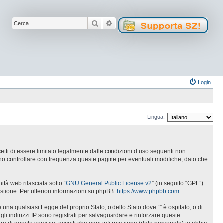
Cerca
Ricerca avanzata
Login
Lingua:
ccetti di essere limitato legalmente dalle condizioni d’uso seguenti non
tuno controllare con frequenza queste pagine per eventuali modifiche, dato che
tà web rilasciata sotto “
GNU General Public License v2
” (in seguito “GPL”)
estione. Per ulteriori informazioni su phpBB:
https://www.phpbb.com
.
e una qualsiasi Legge del proprio Stato, o dello Stato dove “” è ospitato, o di
gli indirizzi IP sono registrati per salvaguardare e rinforzare queste
ore di questo servizio, accetti che ogni informazione (dato personale) tu abbia