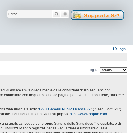
Cerca
Ricerca avanzata
Login
Lingua:
ccetti di essere limitato legalmente dalle condizioni d’uso seguenti non
tuno controllare con frequenza queste pagine per eventuali modifiche, dato che
tà web rilasciata sotto “
GNU General Public License v2
” (in seguito “GPL”)
estione. Per ulteriori informazioni su phpBB:
https://www.phpbb.com
.
e una qualsiasi Legge del proprio Stato, o dello Stato dove “” è ospitato, o di
gli indirizzi IP sono registrati per salvaguardare e rinforzare queste
ore di questo servizio, accetti che ogni informazione (dato personale) tu abbia