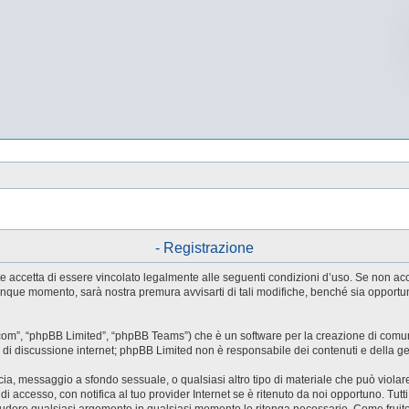
- Registrazione
utente accetta di essere vincolato legalmente alle seguenti condizioni d’uso. Se non a
ualunque momento, sarà nostra premura avvisarti di tali modifiche, benché sia oppor
.com”, “phpBB Limited”, “phpBB Teams”) che è un software per la creazione di comuni
ree di discussione internet; phpBB Limited non è responsabile dei contenuti e della g
accia, messaggio a sfondo sessuale, o qualsiasi altro tipo di materiale che può violar
accesso, con notifica al tuo provider Internet se è ritenuto da noi opportuno. Tutti 
o chiudere qualsiasi argomento in qualsiasi momento lo ritenga necessario. Come fruit