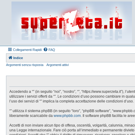
Collegamenti Rapidi
FAQ
Indice
Argomenti senza risposta
Argomenti attivi
Accedendo a “” (in seguito “noi”, “nostro”, “”, “https://www.superzeta.it”), l’
utilizzare i servizi offerti da “”. Le condizioni d’uso possono cambiare in q
l’uso dei servizi di “” implica la completa accettazione delle condizioni d’uso.
“” utilizza il sistema phpBB (in seguito “loro”, “phpBB software”, “www.phpbb
liberamente scaricabile da
www.phpbb.com
. Il software phpBB facilita le a
Accetti di non inviare alcun tipo di offesa, oscenità, volgarità, calunnia, min
una Legge internazionale. Fare ciò porta all’immediato e permanente divieto di 
condizioni. Accetti che “” abbia il diritto di rimuovere, riscrivere, spostare 