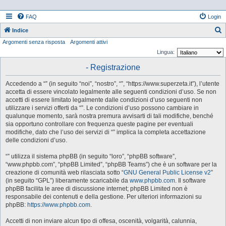
FAQ
Login
Indice
Argomenti senza risposta
Argomenti attivi
e
Lingua:
r
- Registrazione
c
a
Accedendo a “” (in seguito “noi”, “nostro”, “”, “https://www.superzeta.it”), l’utente
accetta di essere vincolato legalmente alle seguenti condizioni d’uso. Se non
accetti di essere limitato legalmente dalle condizioni d’uso seguenti non
utilizzare i servizi offerti da “”. Le condizioni d’uso possono cambiare in
qualunque momento, sarà nostra premura avvisarti di tali modifiche, benché
sia opportuno controllare con frequenza queste pagine per eventuali
modifiche, dato che l’uso dei servizi di “” implica la completa accettazione
delle condizioni d’uso.
“” utilizza il sistema phpBB (in seguito “loro”, “phpBB software”,
“www.phpbb.com”, “phpBB Limited”, “phpBB Teams”) che è un software per la
creazione di comunità web rilasciata sotto “
GNU General Public License v2
”
(in seguito “GPL”) liberamente scaricabile da
www.phpbb.com
. Il software
phpBB facilita le aree di discussione internet; phpBB Limited non è
responsabile dei contenuti e della gestione. Per ulteriori informazioni su
phpBB:
https://www.phpbb.com
.
Accetti di non inviare alcun tipo di offesa, oscenità, volgarità, calunnia,