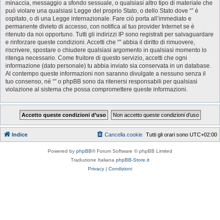
minaccia, messaggio a sfondo sessuale, o qualsiasi altro tipo di materiale che
può violare una qualsiasi Legge del proprio Stato, o dello Stato dove “” è
ospitato, o di una Legge internazionale. Fare ciò porta all’immediato e
permanente divieto di accesso, con notifica al tuo provider Internet se è
ritenuto da noi opportuno. Tutti gli indirizzi IP sono registrati per salvaguardare
e rinforzare queste condizioni. Accetti che “” abbia il diritto di rimuovere,
riscrivere, spostare o chiudere qualsiasi argomento in qualsiasi momento lo
ritenga necessario. Come fruitore di questo servizio, accetti che ogni
informazione (dato personale) tu abbia inviato sia conservata in un database.
Al contempo queste informazioni non saranno divulgate a nessuno senza il
tuo consenso, né “” o phpBB sono da ritenersi responsabili per qualsiasi
violazione al sistema che possa compromettere queste informazioni.
Indice
Cancella cookie
Tutti gli orari sono
UTC+02:00
Powered by
phpBB
® Forum Software © phpBB Limited
Traduzione Italiana
phpBB-Store.it
Privacy
|
Condizioni