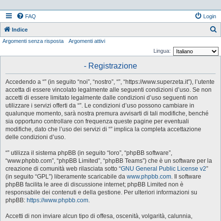
FAQ
Login
Indice
Argomenti senza risposta
Argomenti attivi
e
Lingua:
r
- Registrazione
c
a
Accedendo a “” (in seguito “noi”, “nostro”, “”, “https://www.superzeta.it”), l’utente
accetta di essere vincolato legalmente alle seguenti condizioni d’uso. Se non
accetti di essere limitato legalmente dalle condizioni d’uso seguenti non
utilizzare i servizi offerti da “”. Le condizioni d’uso possono cambiare in
qualunque momento, sarà nostra premura avvisarti di tali modifiche, benché
sia opportuno controllare con frequenza queste pagine per eventuali
modifiche, dato che l’uso dei servizi di “” implica la completa accettazione
delle condizioni d’uso.
“” utilizza il sistema phpBB (in seguito “loro”, “phpBB software”,
“www.phpbb.com”, “phpBB Limited”, “phpBB Teams”) che è un software per la
creazione di comunità web rilasciata sotto “
GNU General Public License v2
”
(in seguito “GPL”) liberamente scaricabile da
www.phpbb.com
. Il software
phpBB facilita le aree di discussione internet; phpBB Limited non è
responsabile dei contenuti e della gestione. Per ulteriori informazioni su
phpBB:
https://www.phpbb.com
.
Accetti di non inviare alcun tipo di offesa, oscenità, volgarità, calunnia,