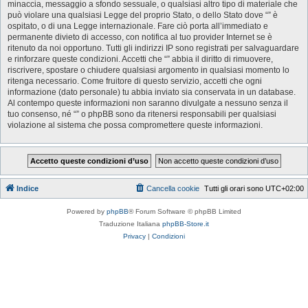
minaccia, messaggio a sfondo sessuale, o qualsiasi altro tipo di materiale che
può violare una qualsiasi Legge del proprio Stato, o dello Stato dove “” è
ospitato, o di una Legge internazionale. Fare ciò porta all’immediato e
permanente divieto di accesso, con notifica al tuo provider Internet se è
ritenuto da noi opportuno. Tutti gli indirizzi IP sono registrati per salvaguardare
e rinforzare queste condizioni. Accetti che “” abbia il diritto di rimuovere,
riscrivere, spostare o chiudere qualsiasi argomento in qualsiasi momento lo
ritenga necessario. Come fruitore di questo servizio, accetti che ogni
informazione (dato personale) tu abbia inviato sia conservata in un database.
Al contempo queste informazioni non saranno divulgate a nessuno senza il
tuo consenso, né “” o phpBB sono da ritenersi responsabili per qualsiasi
violazione al sistema che possa compromettere queste informazioni.
Indice
Cancella cookie
Tutti gli orari sono
UTC+02:00
Powered by
phpBB
® Forum Software © phpBB Limited
Traduzione Italiana
phpBB-Store.it
Privacy
|
Condizioni