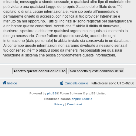
minaccia, messaggio a sfondo sessuale, o qualsiasi altro tipo di materiale che
può violare una qualsiasi Legge del proprio Stato, o dello Stato dove “” è
ospitato, o di una Legge internazionale. Fare ciò porta all’immediato e
permanente divieto di accesso, con notifica al tuo provider Internet se è
ritenuto da noi opportuno. Tutti gli indirizzi IP sono registrati per salvaguardare
e rinforzare queste condizioni. Accetti che “” abbia il diritto di rimuovere,
riscrivere, spostare o chiudere qualsiasi argomento in qualsiasi momento lo
ritenga necessario. Come fruitore di questo servizio, accetti che ogni
informazione (dato personale) tu abbia inviato sia conservata in un database.
Al contempo queste informazioni non saranno divulgate a nessuno senza il
tuo consenso, né “” o phpBB sono da ritenersi responsabili per qualsiasi
violazione al sistema che possa compromettere queste informazioni.
Indice
Cancella cookie
Tutti gli orari sono
UTC+02:00
Powered by
phpBB
® Forum Software © phpBB Limited
Traduzione Italiana
phpBB-Store.it
Privacy
|
Condizioni