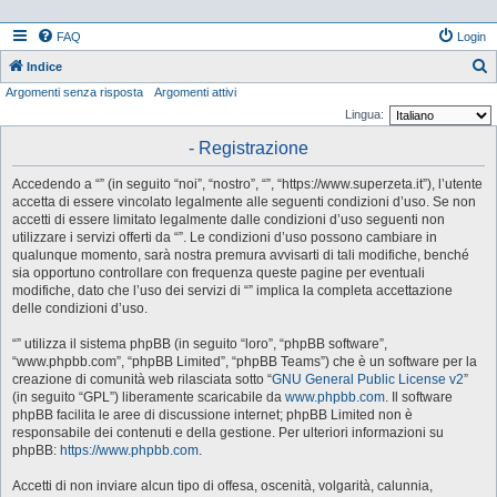
FAQ
Login
Indice
Argomenti senza risposta
Argomenti attivi
e
Lingua:
r
- Registrazione
c
a
Accedendo a “” (in seguito “noi”, “nostro”, “”, “https://www.superzeta.it”), l’utente
accetta di essere vincolato legalmente alle seguenti condizioni d’uso. Se non
accetti di essere limitato legalmente dalle condizioni d’uso seguenti non
utilizzare i servizi offerti da “”. Le condizioni d’uso possono cambiare in
qualunque momento, sarà nostra premura avvisarti di tali modifiche, benché
sia opportuno controllare con frequenza queste pagine per eventuali
modifiche, dato che l’uso dei servizi di “” implica la completa accettazione
delle condizioni d’uso.
“” utilizza il sistema phpBB (in seguito “loro”, “phpBB software”,
“www.phpbb.com”, “phpBB Limited”, “phpBB Teams”) che è un software per la
creazione di comunità web rilasciata sotto “
GNU General Public License v2
”
(in seguito “GPL”) liberamente scaricabile da
www.phpbb.com
. Il software
phpBB facilita le aree di discussione internet; phpBB Limited non è
responsabile dei contenuti e della gestione. Per ulteriori informazioni su
phpBB:
https://www.phpbb.com
.
Accetti di non inviare alcun tipo di offesa, oscenità, volgarità, calunnia,