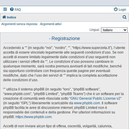
FAQ
Login
Indice
Argomenti senza risposta
Argomenti attivi
e
Lingua:
r
- Registrazione
c
a
Accedendo a “” (in seguito “noi”, “nostro”, “”, “https://www.superzeta.it”), l’utente
accetta di essere vincolato legalmente alle seguenti condizioni d’uso. Se non
accetti di essere limitato legalmente dalle condizioni d’uso seguenti non
utilizzare i servizi offerti da “”. Le condizioni d’uso possono cambiare in
qualunque momento, sarà nostra premura avvisarti di tali modifiche, benché
sia opportuno controllare con frequenza queste pagine per eventuali
modifiche, dato che l’uso dei servizi di “” implica la completa accettazione
delle condizioni d’uso.
“” utilizza il sistema phpBB (in seguito “loro”, “phpBB software”,
“www.phpbb.com”, “phpBB Limited”, “phpBB Teams”) che è un software per la
creazione di comunità web rilasciata sotto “
GNU General Public License v2
”
(in seguito “GPL”) liberamente scaricabile da
www.phpbb.com
. Il software
phpBB facilita le aree di discussione internet; phpBB Limited non è
responsabile dei contenuti e della gestione. Per ulteriori informazioni su
phpBB:
https://www.phpbb.com
.
Accetti di non inviare alcun tipo di offesa, oscenità, volgarità, calunnia,