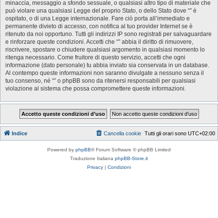
minaccia, messaggio a sfondo sessuale, o qualsiasi altro tipo di materiale che
può violare una qualsiasi Legge del proprio Stato, o dello Stato dove “” è
ospitato, o di una Legge internazionale. Fare ciò porta all’immediato e
permanente divieto di accesso, con notifica al tuo provider Internet se è
ritenuto da noi opportuno. Tutti gli indirizzi IP sono registrati per salvaguardare
e rinforzare queste condizioni. Accetti che “” abbia il diritto di rimuovere,
riscrivere, spostare o chiudere qualsiasi argomento in qualsiasi momento lo
ritenga necessario. Come fruitore di questo servizio, accetti che ogni
informazione (dato personale) tu abbia inviato sia conservata in un database.
Al contempo queste informazioni non saranno divulgate a nessuno senza il
tuo consenso, né “” o phpBB sono da ritenersi responsabili per qualsiasi
violazione al sistema che possa compromettere queste informazioni.
Indice
Cancella cookie
Tutti gli orari sono
UTC+02:00
Powered by
phpBB
® Forum Software © phpBB Limited
Traduzione Italiana
phpBB-Store.it
Privacy
|
Condizioni