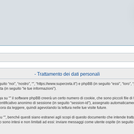
- Trattamento dei dati personali
guito “noi”, “nostro”, “”, “https://www.superzeta.it”) e phpBB (in seguito “essi”, “l
a (in seguito “le tue informazioni”).
a su “” il software phpBB creerà un certo numero di cookie, che sono piccoli file di 
identificativo anonimo di sessione (in seguito “session-id”), assegnato automaticam
ora da leggere, quindi agevolando la lettura nelle tue visite future.
”, benché questi siano estranei agli scopi di questo documento che intende trattar
ono intesi e non limitati ad essi: inviare messaggi come utente ospite (in seguito “me