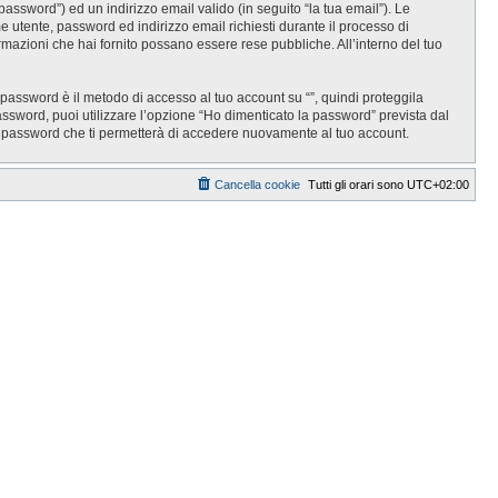
password”) ed un indirizzo email valido (in seguito “la tua email”). Le
ome utente, password ed indirizzo email richiesti durante il processo di
informazioni che hai fornito possano essere rese pubbliche. All’interno del tuo
 password è il metodo di accesso al tuo account su “”, quindi proteggila
assword, puoi utilizzare l’opzione “Ho dimenticato la password” prevista dal
a password che ti permetterà di accedere nuovamente al tuo account.
Cancella cookie
Tutti gli orari sono
UTC+02:00