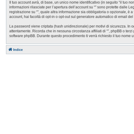
Il tuo account avrà, di base, un unico nome identificativo (in seguito “il tuo 
informazioni rilasciate per l’apertura dell’account su “” sono protette dalle Le
registrazione su “”, quale altra informazione sia obbligatoria o opzionale, è a t
account, hai facoltà di opt-in o opt-out sul generatore automatico di email de
La password viene criptata (hash unidirezionale) per motivi di sicurezza. In o
attentamente. Ricorda che in nessuna circostanza affiliati di “”, phpBB o ter
software phpBB. Durante questo procedimento ti verrà richiesto il tuo nome 
Indice