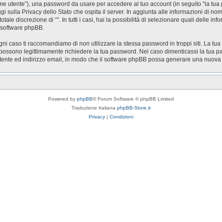
nome utente”), una password da usare per accedere al tuo account (in seguito “la tua 
ggi sulla Privacy dello Stato che ospita il server. In aggiunta alle informazioni di n
otale discrezione di “”. In tutti i casi, hai la possibilità di selezionare quali delle 
l software phpBB.
gni caso ti raccomandiamo di non utilizzare la stessa password in troppi siti. La tua
zi possono legittimamente richiedere la tua password. Nel caso dimenticassi la tua p
utente ed indirizzo email, in modo che il software phpBB possa generare una nuov
Powered by
phpBB
® Forum Software © phpBB Limited
Traduzione Italiana
phpBB-Store.it
Privacy
|
Condizioni