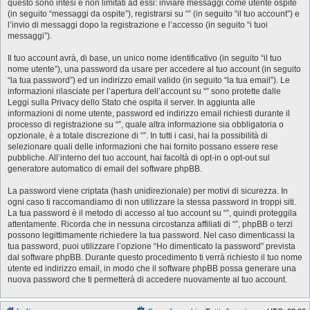
questo sono intesi e non limitati ad essi: inviare messaggi come utente ospite
(in seguito “messaggi da ospite”), registrarsi su “” (in seguito “il tuo account”) e
l’invio di messaggi dopo la registrazione e l’accesso (in seguito “i tuoi
messaggi”).
Il tuo account avrà, di base, un unico nome identificativo (in seguito “il tuo
nome utente”), una password da usare per accedere al tuo account (in seguito
“la tua password”) ed un indirizzo email valido (in seguito “la tua email”). Le
informazioni rilasciate per l’apertura dell’account su “” sono protette dalle
Leggi sulla Privacy dello Stato che ospita il server. In aggiunta alle
informazioni di nome utente, password ed indirizzo email richiesti durante il
processo di registrazione su “”, quale altra informazione sia obbligatoria o
opzionale, è a totale discrezione di “”. In tutti i casi, hai la possibilità di
selezionare quali delle informazioni che hai fornito possano essere rese
pubbliche. All’interno del tuo account, hai facoltà di opt-in o opt-out sul
generatore automatico di email del software phpBB.
La password viene criptata (hash unidirezionale) per motivi di sicurezza. In
ogni caso ti raccomandiamo di non utilizzare la stessa password in troppi siti.
La tua password è il metodo di accesso al tuo account su “”, quindi proteggila
attentamente. Ricorda che in nessuna circostanza affiliati di “”, phpBB o terzi
possono legittimamente richiedere la tua password. Nel caso dimenticassi la
tua password, puoi utilizzare l’opzione “Ho dimenticato la password” prevista
dal software phpBB. Durante questo procedimento ti verrà richiesto il tuo nome
utente ed indirizzo email, in modo che il software phpBB possa generare una
nuova password che ti permetterà di accedere nuovamente al tuo account.