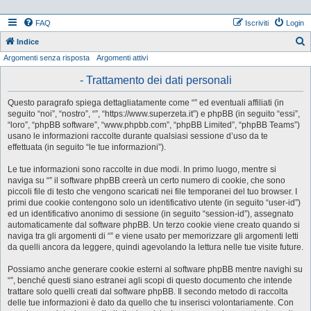
FAQ
Iscriviti
Login
Indice
Argomenti senza risposta
Argomenti attivi
e
r
- Trattamento dei dati personali
c
Questo paragrafo spiega dettagliatamente come “” ed eventuali affiliati (in
a
seguito “noi”, “nostro”, “”, “https://www.superzeta.it”) e phpBB (in seguito “essi”,
“loro”, “phpBB software”, “www.phpbb.com”, “phpBB Limited”, “phpBB Teams”)
usano le informazioni raccolte durante qualsiasi sessione d’uso da te
effettuata (in seguito “le tue informazioni”).
Le tue informazioni sono raccolte in due modi. In primo luogo, mentre si
naviga su “” il software phpBB creerà un certo numero di cookie, che sono
piccoli file di testo che vengono scaricati nei file temporanei del tuo browser. I
primi due cookie contengono solo un identificativo utente (in seguito “user-id”)
ed un identificativo anonimo di sessione (in seguito “session-id”), assegnato
automaticamente dal software phpBB. Un terzo cookie viene creato quando si
naviga tra gli argomenti di “” e viene usato per memorizzare gli argomenti letti
da quelli ancora da leggere, quindi agevolando la lettura nelle tue visite future.
Possiamo anche generare cookie esterni al software phpBB mentre navighi su
“”, benché questi siano estranei agli scopi di questo documento che intende
trattare solo quelli creati dal software phpBB. Il secondo metodo di raccolta
delle tue informazioni è dato da quello che tu inserisci volontariamente. Con