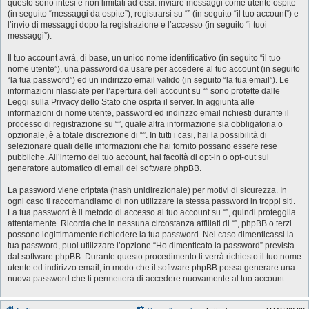
questo sono intesi e non limitati ad essi: inviare messaggi come utente ospite
(in seguito “messaggi da ospite”), registrarsi su “” (in seguito “il tuo account”) e
l’invio di messaggi dopo la registrazione e l’accesso (in seguito “i tuoi
messaggi”).
Il tuo account avrà, di base, un unico nome identificativo (in seguito “il tuo
nome utente”), una password da usare per accedere al tuo account (in seguito
“la tua password”) ed un indirizzo email valido (in seguito “la tua email”). Le
informazioni rilasciate per l’apertura dell’account su “” sono protette dalle
Leggi sulla Privacy dello Stato che ospita il server. In aggiunta alle
informazioni di nome utente, password ed indirizzo email richiesti durante il
processo di registrazione su “”, quale altra informazione sia obbligatoria o
opzionale, è a totale discrezione di “”. In tutti i casi, hai la possibilità di
selezionare quali delle informazioni che hai fornito possano essere rese
pubbliche. All’interno del tuo account, hai facoltà di opt-in o opt-out sul
generatore automatico di email del software phpBB.
La password viene criptata (hash unidirezionale) per motivi di sicurezza. In
ogni caso ti raccomandiamo di non utilizzare la stessa password in troppi siti.
La tua password è il metodo di accesso al tuo account su “”, quindi proteggila
attentamente. Ricorda che in nessuna circostanza affiliati di “”, phpBB o terzi
possono legittimamente richiedere la tua password. Nel caso dimenticassi la
tua password, puoi utilizzare l’opzione “Ho dimenticato la password” prevista
dal software phpBB. Durante questo procedimento ti verrà richiesto il tuo nome
utente ed indirizzo email, in modo che il software phpBB possa generare una
nuova password che ti permetterà di accedere nuovamente al tuo account.