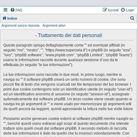
FAQ
Iscriviti
Login
Indice
Argomenti senza risposta
Argomenti attivi
e
r
- Trattamento dei dati personali
c
Questo paragrafo spiega dettagliatamente come “” ed eventuali affiliati (in
a
seguito “noi”, “nostro”, “”, “https://www.superzeta.it”) e phpBB (in seguito “essi”,
“loro”, “phpBB software”, “www.phpbb.com”, “phpBB Limited”, “phpBB Teams”)
usano le informazioni raccolte durante qualsiasi sessione d’uso da te
effettuata (in seguito “le tue informazioni”).
Le tue informazioni sono raccolte in due modi. In primo luogo, mentre si
naviga su “” il software phpBB creerà un certo numero di cookie, che sono
piccoli file di testo che vengono scaricati nei file temporanei del tuo browser. I
primi due cookie contengono solo un identificativo utente (in seguito “user-id”)
ed un identificativo anonimo di sessione (in seguito “session-id”), assegnato
automaticamente dal software phpBB. Un terzo cookie viene creato quando si
naviga tra gli argomenti di “” e viene usato per memorizzare gli argomenti letti
da quelli ancora da leggere, quindi agevolando la lettura nelle tue visite future.
Possiamo anche generare cookie esterni al software phpBB mentre navighi su
“”, benché questi siano estranei agli scopi di questo documento che intende
trattare solo quelli creati dal software phpBB. Il secondo metodo di raccolta
delle tue informazioni è dato da quello che tu inserisci volontariamente. Con