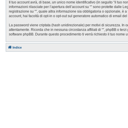
Il tuo account avrà, di base, un unico nome identificativo (in seguito “il tuo 
informazioni rilasciate per l’apertura dell’account su “” sono protette dalle Le
registrazione su “”, quale altra informazione sia obbligatoria o opzionale, è a t
account, hai facoltà di opt-in o opt-out sul generatore automatico di email de
La password viene criptata (hash unidirezionale) per motivi di sicurezza. In o
attentamente. Ricorda che in nessuna circostanza affiliati di “”, phpBB o ter
software phpBB. Durante questo procedimento ti verrà richiesto il tuo nome 
Indice