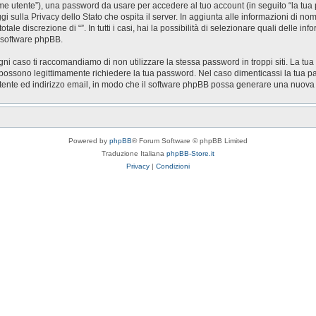
nome utente”), una password da usare per accedere al tuo account (in seguito “la tua 
ggi sulla Privacy dello Stato che ospita il server. In aggiunta alle informazioni di n
otale discrezione di “”. In tutti i casi, hai la possibilità di selezionare quali delle 
l software phpBB.
gni caso ti raccomandiamo di non utilizzare la stessa password in troppi siti. La tua
zi possono legittimamente richiedere la tua password. Nel caso dimenticassi la tua p
utente ed indirizzo email, in modo che il software phpBB possa generare una nuov
Powered by
phpBB
® Forum Software © phpBB Limited
Traduzione Italiana
phpBB-Store.it
Privacy
|
Condizioni