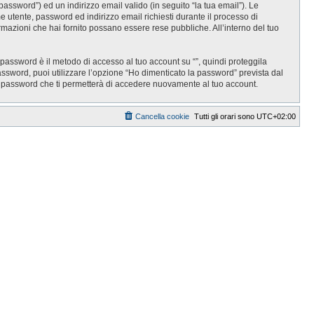
password”) ed un indirizzo email valido (in seguito “la tua email”). Le
ome utente, password ed indirizzo email richiesti durante il processo di
informazioni che hai fornito possano essere rese pubbliche. All’interno del tuo
 password è il metodo di accesso al tuo account su “”, quindi proteggila
assword, puoi utilizzare l’opzione “Ho dimenticato la password” prevista dal
a password che ti permetterà di accedere nuovamente al tuo account.
Cancella cookie
Tutti gli orari sono
UTC+02:00