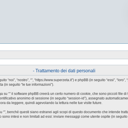
- Trattamento dei dati personali
guito “noi”, “nostro”, “”, “https://www.superzeta.it”) e phpBB (in seguito “essi”, “l
a (in seguito “le tue informazioni”).
a su “” il software phpBB creerà un certo numero di cookie, che sono piccoli file di 
identificativo anonimo di sessione (in seguito “session-id”), assegnato automaticam
ora da leggere, quindi agevolando la lettura nelle tue visite future.
”, benché questi siano estranei agli scopi di questo documento che intende trattar
ono intesi e non limitati ad essi: inviare messaggi come utente ospite (in seguito “me