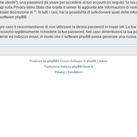
nome utente”), una password da usare per accedere al tuo account (in seguito “la tua 
ggi sulla Privacy dello Stato che ospita il server. In aggiunta alle informazioni di n
otale discrezione di “”. In tutti i casi, hai la possibilità di selezionare quali delle 
l software phpBB.
gni caso ti raccomandiamo di non utilizzare la stessa password in troppi siti. La tua
zi possono legittimamente richiedere la tua password. Nel caso dimenticassi la tua p
utente ed indirizzo email, in modo che il software phpBB possa generare una nuov
Powered by
phpBB
® Forum Software © phpBB Limited
Traduzione Italiana
phpBB-Store.it
Privacy
|
Condizioni