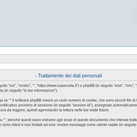
- Trattamento dei dati personali
guito “noi”, “nostro”, “”, “https://www.superzeta.it”) e phpBB (in seguito “essi”, “l
a (in seguito “le tue informazioni”).
a su “” il software phpBB creerà un certo numero di cookie, che sono piccoli file di 
identificativo anonimo di sessione (in seguito “session-id”), assegnato automaticam
ora da leggere, quindi agevolando la lettura nelle tue visite future.
”, benché questi siano estranei agli scopi di questo documento che intende trattar
ono intesi e non limitati ad essi: inviare messaggi come utente ospite (in seguito “me