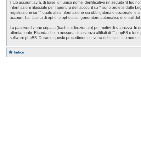
Il tuo account avrà, di base, un unico nome identificativo (in seguito “il tuo 
informazioni rilasciate per l’apertura dell’account su “” sono protette dalle Le
registrazione su “”, quale altra informazione sia obbligatoria o opzionale, è a t
account, hai facoltà di opt-in o opt-out sul generatore automatico di email de
La password viene criptata (hash unidirezionale) per motivi di sicurezza. In o
attentamente. Ricorda che in nessuna circostanza affiliati di “”, phpBB o ter
software phpBB. Durante questo procedimento ti verrà richiesto il tuo nome 
Indice