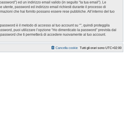
password”) ed un indirizzo email valido (in seguito “la tua email”). Le
ome utente, password ed indirizzo email richiesti durante il processo di
informazioni che hai fornito possano essere rese pubbliche. All’interno del tuo
 password è il metodo di accesso al tuo account su “”, quindi proteggila
assword, puoi utilizzare l’opzione “Ho dimenticato la password” prevista dal
a password che ti permetterà di accedere nuovamente al tuo account.
Cancella cookie
Tutti gli orari sono
UTC+02:00