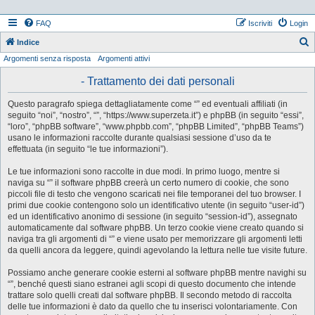
FAQ
Iscriviti
Login
Indice
Argomenti senza risposta
Argomenti attivi
e
r
- Trattamento dei dati personali
c
Questo paragrafo spiega dettagliatamente come “” ed eventuali affiliati (in
a
seguito “noi”, “nostro”, “”, “https://www.superzeta.it”) e phpBB (in seguito “essi”,
“loro”, “phpBB software”, “www.phpbb.com”, “phpBB Limited”, “phpBB Teams”)
usano le informazioni raccolte durante qualsiasi sessione d’uso da te
effettuata (in seguito “le tue informazioni”).
Le tue informazioni sono raccolte in due modi. In primo luogo, mentre si
naviga su “” il software phpBB creerà un certo numero di cookie, che sono
piccoli file di testo che vengono scaricati nei file temporanei del tuo browser. I
primi due cookie contengono solo un identificativo utente (in seguito “user-id”)
ed un identificativo anonimo di sessione (in seguito “session-id”), assegnato
automaticamente dal software phpBB. Un terzo cookie viene creato quando si
naviga tra gli argomenti di “” e viene usato per memorizzare gli argomenti letti
da quelli ancora da leggere, quindi agevolando la lettura nelle tue visite future.
Possiamo anche generare cookie esterni al software phpBB mentre navighi su
“”, benché questi siano estranei agli scopi di questo documento che intende
trattare solo quelli creati dal software phpBB. Il secondo metodo di raccolta
delle tue informazioni è dato da quello che tu inserisci volontariamente. Con