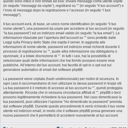
questo sono intesi e non limitati ad essi: inviare messaggi come utente ospite
(in seguito “messaggi da ospite”), registrarsi su “” (in seguito “il tuo account”) e
l’invio di messaggi dopo la registrazione e l’accesso (in seguito “i tuoi
messaggi”).
Il tuo account avrà, di base, un unico nome identificativo (in seguito “il tuo
nome utente”), una password da usare per accedere al tuo account (in seguito
“la tua password”) ed un indirizzo email valido (in seguito “la tua email”). Le
informazioni rilasciate per l’apertura dell’account su “” sono protette dalle
Leggi sulla Privacy dello Stato che ospita il server. In aggiunta alle
informazioni di nome utente, password ed indirizzo email richiesti durante il
processo di registrazione su “”, quale altra informazione sia obbligatoria o
opzionale, è a totale discrezione di “”. In tutti i casi, hai la possibilità di
selezionare quali delle informazioni che hai fornito possano essere rese
pubbliche. All’interno del tuo account, hai facoltà di opt-in o opt-out sul
generatore automatico di email del software phpBB.
La password viene criptata (hash unidirezionale) per motivi di sicurezza. In
ogni caso ti raccomandiamo di non utilizzare la stessa password in troppi siti.
La tua password è il metodo di accesso al tuo account su “”, quindi proteggila
attentamente. Ricorda che in nessuna circostanza affiliati di “”, phpBB o terzi
possono legittimamente richiedere la tua password. Nel caso dimenticassi la
tua password, puoi utilizzare l’opzione “Ho dimenticato la password” prevista
dal software phpBB. Durante questo procedimento ti verrà richiesto il tuo nome
utente ed indirizzo email, in modo che il software phpBB possa generare una
nuova password che ti permetterà di accedere nuovamente al tuo account.