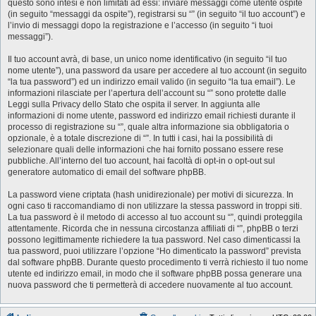
questo sono intesi e non limitati ad essi: inviare messaggi come utente ospite
(in seguito “messaggi da ospite”), registrarsi su “” (in seguito “il tuo account”) e
l’invio di messaggi dopo la registrazione e l’accesso (in seguito “i tuoi
messaggi”).
Il tuo account avrà, di base, un unico nome identificativo (in seguito “il tuo
nome utente”), una password da usare per accedere al tuo account (in seguito
“la tua password”) ed un indirizzo email valido (in seguito “la tua email”). Le
informazioni rilasciate per l’apertura dell’account su “” sono protette dalle
Leggi sulla Privacy dello Stato che ospita il server. In aggiunta alle
informazioni di nome utente, password ed indirizzo email richiesti durante il
processo di registrazione su “”, quale altra informazione sia obbligatoria o
opzionale, è a totale discrezione di “”. In tutti i casi, hai la possibilità di
selezionare quali delle informazioni che hai fornito possano essere rese
pubbliche. All’interno del tuo account, hai facoltà di opt-in o opt-out sul
generatore automatico di email del software phpBB.
La password viene criptata (hash unidirezionale) per motivi di sicurezza. In
ogni caso ti raccomandiamo di non utilizzare la stessa password in troppi siti.
La tua password è il metodo di accesso al tuo account su “”, quindi proteggila
attentamente. Ricorda che in nessuna circostanza affiliati di “”, phpBB o terzi
possono legittimamente richiedere la tua password. Nel caso dimenticassi la
tua password, puoi utilizzare l’opzione “Ho dimenticato la password” prevista
dal software phpBB. Durante questo procedimento ti verrà richiesto il tuo nome
utente ed indirizzo email, in modo che il software phpBB possa generare una
nuova password che ti permetterà di accedere nuovamente al tuo account.