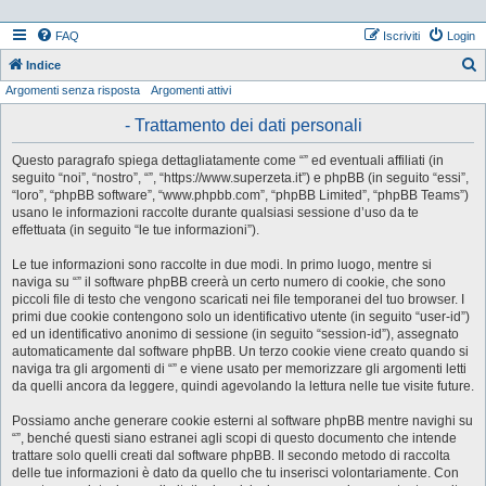
FAQ
Iscriviti
Login
Indice
Argomenti senza risposta
Argomenti attivi
e
r
- Trattamento dei dati personali
c
Questo paragrafo spiega dettagliatamente come “” ed eventuali affiliati (in
a
seguito “noi”, “nostro”, “”, “https://www.superzeta.it”) e phpBB (in seguito “essi”,
“loro”, “phpBB software”, “www.phpbb.com”, “phpBB Limited”, “phpBB Teams”)
usano le informazioni raccolte durante qualsiasi sessione d’uso da te
effettuata (in seguito “le tue informazioni”).
Le tue informazioni sono raccolte in due modi. In primo luogo, mentre si
naviga su “” il software phpBB creerà un certo numero di cookie, che sono
piccoli file di testo che vengono scaricati nei file temporanei del tuo browser. I
primi due cookie contengono solo un identificativo utente (in seguito “user-id”)
ed un identificativo anonimo di sessione (in seguito “session-id”), assegnato
automaticamente dal software phpBB. Un terzo cookie viene creato quando si
naviga tra gli argomenti di “” e viene usato per memorizzare gli argomenti letti
da quelli ancora da leggere, quindi agevolando la lettura nelle tue visite future.
Possiamo anche generare cookie esterni al software phpBB mentre navighi su
“”, benché questi siano estranei agli scopi di questo documento che intende
trattare solo quelli creati dal software phpBB. Il secondo metodo di raccolta
delle tue informazioni è dato da quello che tu inserisci volontariamente. Con