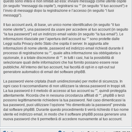
questo sono intesi e non limitati ad essi: inviare messaggi come utente ospite
(in seguito “messaggi da ospite”), registrarsi su “” (in seguito “il tuo account”) e
l’invio di messaggi dopo la registrazione e l’accesso (in seguito “i tuoi
messaggi”).
Il tuo account avrà, di base, un unico nome identificativo (in seguito “il tuo
nome utente”), una password da usare per accedere al tuo account (in seguito
“la tua password”) ed un indirizzo email valido (in seguito “la tua email”). Le
informazioni rilasciate per l’apertura dell’account su “” sono protette dalle
Leggi sulla Privacy dello Stato che ospita il server. In aggiunta alle
informazioni di nome utente, password ed indirizzo email richiesti durante il
processo di registrazione su “”, quale altra informazione sia obbligatoria o
opzionale, è a totale discrezione di “”. In tutti i casi, hai la possibilità di
selezionare quali delle informazioni che hai fornito possano essere rese
pubbliche. All’interno del tuo account, hai facoltà di opt-in o opt-out sul
generatore automatico di email del software phpBB.
La password viene criptata (hash unidirezionale) per motivi di sicurezza. In
ogni caso ti raccomandiamo di non utilizzare la stessa password in troppi siti.
La tua password è il metodo di accesso al tuo account su “”, quindi proteggila
attentamente. Ricorda che in nessuna circostanza affiliati di “”, phpBB o terzi
possono legittimamente richiedere la tua password. Nel caso dimenticassi la
tua password, puoi utilizzare l’opzione “Ho dimenticato la password” prevista
dal software phpBB. Durante questo procedimento ti verrà richiesto il tuo nome
utente ed indirizzo email, in modo che il software phpBB possa generare una
nuova password che ti permetterà di accedere nuovamente al tuo account.