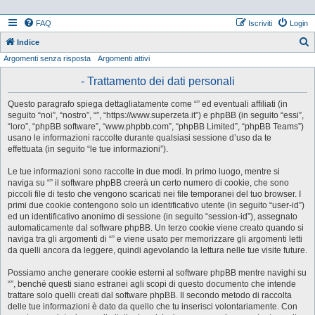
FAQ
Iscriviti
Login
Indice
Argomenti senza risposta
Argomenti attivi
e
r
- Trattamento dei dati personali
c
Questo paragrafo spiega dettagliatamente come “” ed eventuali affiliati (in
a
seguito “noi”, “nostro”, “”, “https://www.superzeta.it”) e phpBB (in seguito “essi”,
“loro”, “phpBB software”, “www.phpbb.com”, “phpBB Limited”, “phpBB Teams”)
usano le informazioni raccolte durante qualsiasi sessione d’uso da te
effettuata (in seguito “le tue informazioni”).
Le tue informazioni sono raccolte in due modi. In primo luogo, mentre si
naviga su “” il software phpBB creerà un certo numero di cookie, che sono
piccoli file di testo che vengono scaricati nei file temporanei del tuo browser. I
primi due cookie contengono solo un identificativo utente (in seguito “user-id”)
ed un identificativo anonimo di sessione (in seguito “session-id”), assegnato
automaticamente dal software phpBB. Un terzo cookie viene creato quando si
naviga tra gli argomenti di “” e viene usato per memorizzare gli argomenti letti
da quelli ancora da leggere, quindi agevolando la lettura nelle tue visite future.
Possiamo anche generare cookie esterni al software phpBB mentre navighi su
“”, benché questi siano estranei agli scopi di questo documento che intende
trattare solo quelli creati dal software phpBB. Il secondo metodo di raccolta
delle tue informazioni è dato da quello che tu inserisci volontariamente. Con