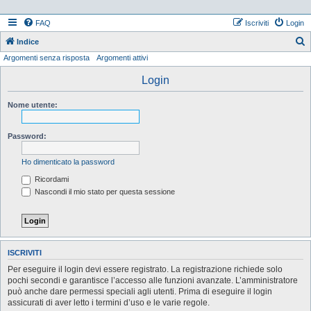
FAQ
Iscriviti
Login
Indice
Argomenti senza risposta
Argomenti attivi
e
r
Login
c
Nome utente:
a
Password:
Ho dimenticato la password
Ricordami
Nascondi il mio stato per questa sessione
ISCRIVITI
Per eseguire il login devi essere registrato. La registrazione richiede solo
pochi secondi e garantisce l’accesso alle funzioni avanzate. L’amministratore
può anche dare permessi speciali agli utenti. Prima di eseguire il login
assicurati di aver letto i termini d’uso e le varie regole.