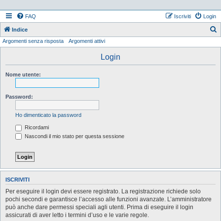
FAQ
Iscriviti
Login
Indice
Argomenti senza risposta
Argomenti attivi
e
r
Login
c
Nome utente:
a
Password:
Ho dimenticato la password
Ricordami
Nascondi il mio stato per questa sessione
ISCRIVITI
Per eseguire il login devi essere registrato. La registrazione richiede solo
pochi secondi e garantisce l’accesso alle funzioni avanzate. L’amministratore
può anche dare permessi speciali agli utenti. Prima di eseguire il login
assicurati di aver letto i termini d’uso e le varie regole.