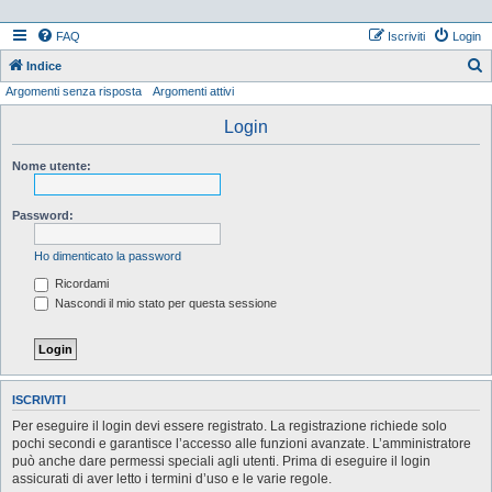
FAQ
Iscriviti
Login
Indice
Argomenti senza risposta
Argomenti attivi
e
r
Login
c
Nome utente:
a
Password:
Ho dimenticato la password
Ricordami
Nascondi il mio stato per questa sessione
ISCRIVITI
Per eseguire il login devi essere registrato. La registrazione richiede solo
pochi secondi e garantisce l’accesso alle funzioni avanzate. L’amministratore
può anche dare permessi speciali agli utenti. Prima di eseguire il login
assicurati di aver letto i termini d’uso e le varie regole.