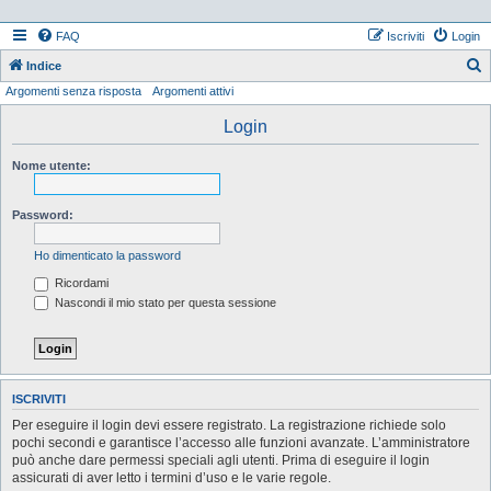
FAQ
Iscriviti
Login
Indice
Argomenti senza risposta
Argomenti attivi
e
r
Login
c
Nome utente:
a
Password:
Ho dimenticato la password
Ricordami
Nascondi il mio stato per questa sessione
ISCRIVITI
Per eseguire il login devi essere registrato. La registrazione richiede solo
pochi secondi e garantisce l’accesso alle funzioni avanzate. L’amministratore
può anche dare permessi speciali agli utenti. Prima di eseguire il login
assicurati di aver letto i termini d’uso e le varie regole.