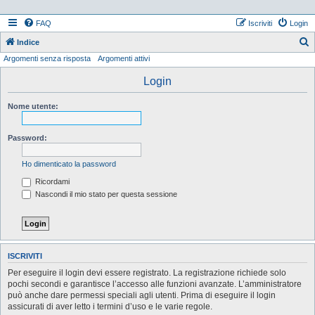
FAQ
Iscriviti
Login
Indice
Argomenti senza risposta
Argomenti attivi
e
r
Login
c
Nome utente:
a
Password:
Ho dimenticato la password
Ricordami
Nascondi il mio stato per questa sessione
ISCRIVITI
Per eseguire il login devi essere registrato. La registrazione richiede solo
pochi secondi e garantisce l’accesso alle funzioni avanzate. L’amministratore
può anche dare permessi speciali agli utenti. Prima di eseguire il login
assicurati di aver letto i termini d’uso e le varie regole.