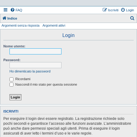
FAQ
Iscriviti
Login
Indice
Argomenti senza risposta
Argomenti attivi
e
r
Login
c
Nome utente:
a
Password:
Ho dimenticato la password
Ricordami
Nascondi il mio stato per questa sessione
ISCRIVITI
Per eseguire il login devi essere registrato. La registrazione richiede solo
pochi secondi e garantisce l’accesso alle funzioni avanzate. L’amministratore
può anche dare permessi speciali agli utenti. Prima di eseguire il login
assicurati di aver letto i termini d’uso e le varie regole.