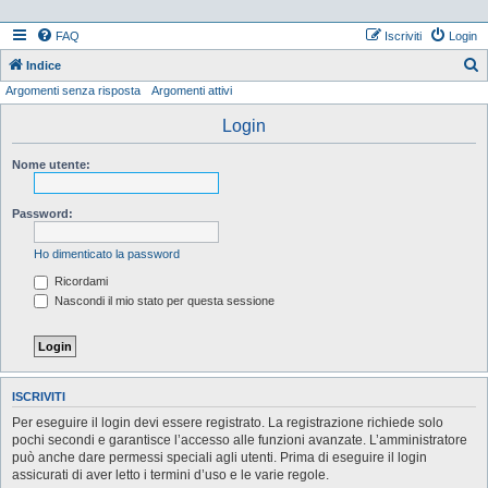
FAQ
Iscriviti
Login
Indice
Argomenti senza risposta
Argomenti attivi
e
r
Login
c
Nome utente:
a
Password:
Ho dimenticato la password
Ricordami
Nascondi il mio stato per questa sessione
ISCRIVITI
Per eseguire il login devi essere registrato. La registrazione richiede solo
pochi secondi e garantisce l’accesso alle funzioni avanzate. L’amministratore
può anche dare permessi speciali agli utenti. Prima di eseguire il login
assicurati di aver letto i termini d’uso e le varie regole.