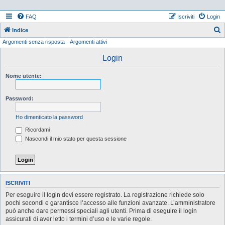
FAQ
Iscriviti
Login
Indice
Argomenti senza risposta
Argomenti attivi
e
r
Login
c
Nome utente:
a
Password:
Ho dimenticato la password
Ricordami
Nascondi il mio stato per questa sessione
ISCRIVITI
Per eseguire il login devi essere registrato. La registrazione richiede solo
pochi secondi e garantisce l’accesso alle funzioni avanzate. L’amministratore
può anche dare permessi speciali agli utenti. Prima di eseguire il login
assicurati di aver letto i termini d’uso e le varie regole.