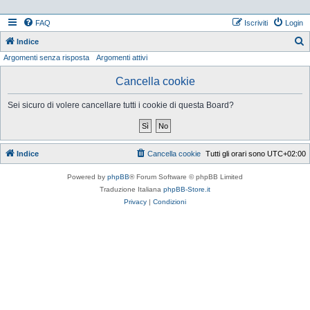
FAQ
Iscriviti
Login
Indice
Argomenti senza risposta
Argomenti attivi
e
r
Cancella cookie
c
Sei sicuro di volere cancellare tutti i cookie di questa Board?
a
Indice
Cancella cookie
Tutti gli orari sono
UTC+02:00
Powered by
phpBB
® Forum Software © phpBB Limited
Traduzione Italiana
phpBB-Store.it
Privacy
|
Condizioni