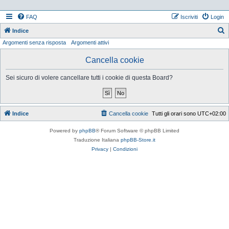
FAQ
Iscriviti
Login
Indice
Argomenti senza risposta
Argomenti attivi
e
r
Cancella cookie
c
Sei sicuro di volere cancellare tutti i cookie di questa Board?
a
Indice
Cancella cookie
Tutti gli orari sono
UTC+02:00
Powered by
phpBB
® Forum Software © phpBB Limited
Traduzione Italiana
phpBB-Store.it
Privacy
|
Condizioni