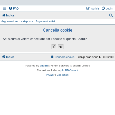
FAQ
Iscriviti
Login
Indice
Argomenti senza risposta
Argomenti attivi
e
r
Cancella cookie
c
Sei sicuro di volere cancellare tutti i cookie di questa Board?
a
Indice
Cancella cookie
Tutti gli orari sono
UTC+02:00
Powered by
phpBB
® Forum Software © phpBB Limited
Traduzione Italiana
phpBB-Store.it
Privacy
|
Condizioni