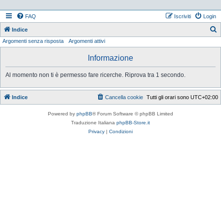
FAQ
Iscriviti
Login
Indice
Argomenti senza risposta
Argomenti attivi
e
r
Informazione
c
Al momento non ti è permesso fare ricerche. Riprova tra 1 secondo.
a
Indice
Cancella cookie
Tutti gli orari sono
UTC+02:00
Powered by
phpBB
® Forum Software © phpBB Limited
Traduzione Italiana
phpBB-Store.it
Privacy
|
Condizioni