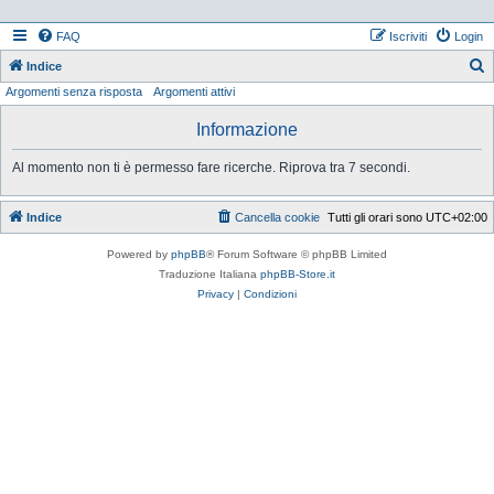
FAQ
Iscriviti
Login
Indice
Argomenti senza risposta
Argomenti attivi
e
r
Informazione
c
Al momento non ti è permesso fare ricerche. Riprova tra 7 secondi.
a
Indice
Cancella cookie
Tutti gli orari sono
UTC+02:00
Powered by
phpBB
® Forum Software © phpBB Limited
Traduzione Italiana
phpBB-Store.it
Privacy
|
Condizioni