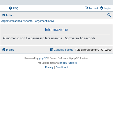
FAQ
Iscriviti
Login
Indice
Argomenti senza risposta
Argomenti attivi
e
r
Informazione
c
Al momento non ti è permesso fare ricerche. Riprova tra 10 secondi.
a
Indice
Cancella cookie
Tutti gli orari sono
UTC+02:00
Powered by
phpBB
® Forum Software © phpBB Limited
Traduzione Italiana
phpBB-Store.it
Privacy
|
Condizioni